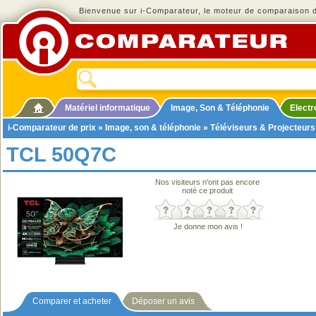
Bienvenue sur i-Comparateur, le moteur de comparaison de
Matériel informatique
Image, Son & Téléphonie
Elect
i-Comparateur de prix
»
Image, son & téléphonie
»
Téléviseurs & Projecteurs
TCL 50Q7C
Nos visiteurs n'ont pas encore
noté ce produit
Je donne mon avis !
Comparer et acheter
Déposer un avis