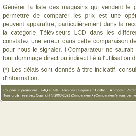
Générer la liste des magasins qui vendent le 
permettre de comparer les prix est une opér
peuvent apparaître, particulièrement dans la re
la catégorie
Téléviseurs LCD
dans les différe
constatez une erreur dans cette comparaison de
pour nous le signaler. i-Comparateur ne saurait
tout dommage direct ou indirect lié à l'utilisation 
(*) Les délais sont donnés à titre indicatif, cons
d'information.
Coupons et promotions
::
FAQ et aide
::
Plan des catégories
::
Contact
::
A propos
::
Parten
Tous droits réservés. Copyright © 2003-2021 iComparateur / eComparateur® vous perme