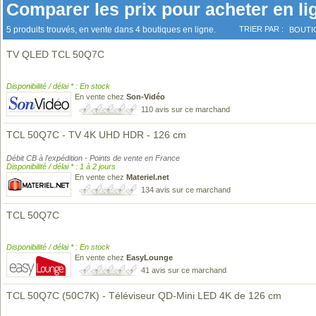
Comparer les prix pour acheter en li
5 produits trouvés, en vente dans 4 boutiques en ligne.
TRIER PAR :
BOUTI
TV QLED TCL 50Q7C
Disponibilité / délai * : En stock
En vente chez
Son-Vidéo
110 avis sur ce marchand
TCL 50Q7C - TV 4K UHD HDR - 126 cm
Débit CB à l'expédition - Points de vente en France
Disponibilité / délai * : 1 à 2 jours
En vente chez
Materiel.net
134 avis sur ce marchand
TCL 50Q7C
Disponibilité / délai * : En stock
En vente chez
EasyLounge
41 avis sur ce marchand
TCL 50Q7C (50C7K) - Téléviseur QD-Mini LED 4K de 126 cm