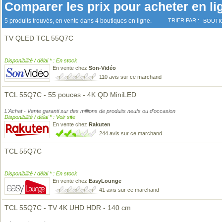
Comparer les prix pour acheter en li
5 produits trouvés, en vente dans 4 boutiques en ligne.
TRIER PAR :
BOUTI
TV QLED TCL 55Q7C
Disponibilité / délai * : En stock
En vente chez
Son-Vidéo
110 avis sur ce marchand
TCL 55Q7C - 55 pouces - 4K QD MiniLED
L'Achat - Vente garanti sur des millions de produits neufs ou d'occasion
Disponibilité / délai * : Voir site
En vente chez
Rakuten
244 avis sur ce marchand
TCL 55Q7C
Disponibilité / délai * : En stock
En vente chez
EasyLounge
41 avis sur ce marchand
TCL 55Q7C - TV 4K UHD HDR - 140 cm