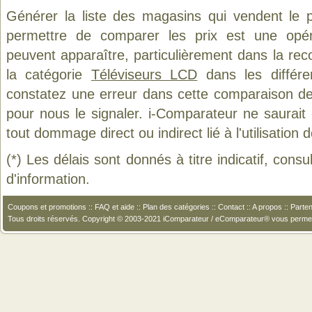
Générer la liste des magasins qui vendent le 
permettre de comparer les prix est une opér
peuvent apparaître, particulièrement dans la re
la catégorie
Téléviseurs LCD
dans les différe
constatez une erreur dans cette comparaison de
pour nous le signaler. i-Comparateur ne saurait
tout dommage direct ou indirect lié à l'utilisation 
(*) Les délais sont donnés à titre indicatif, cons
d'information.
Coupons et promotions
::
FAQ et aide
::
Plan des catégories
::
Contact
::
A propos
::
Parten
Tous droits réservés. Copyright © 2003-2021 iComparateur / eComparateur® vous perme