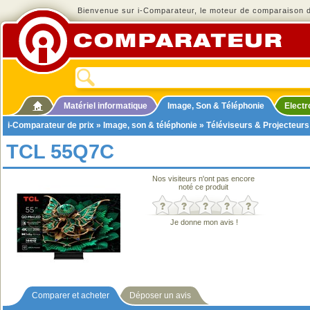
Bienvenue sur i-Comparateur, le moteur de comparaison de
Matériel informatique
Image, Son & Téléphonie
Elect
i-Comparateur de prix
»
Image, son & téléphonie
»
Téléviseurs & Projecteurs
TCL 55Q7C
Nos visiteurs n'ont pas encore
noté ce produit
Je donne mon avis !
Comparer et acheter
Déposer un avis