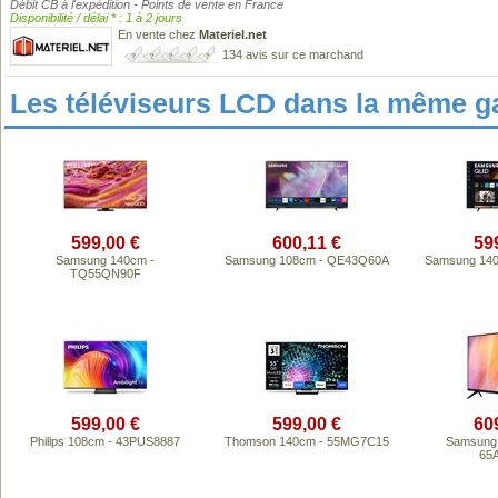
Débit CB à l'expédition - Points de vente en France
Disponibilité / délai * : 1 à 2 jours
En vente chez
Materiel.net
134 avis sur ce marchand
Les téléviseurs LCD dans la même 
599,00 €
600,11 €
59
Samsung 140cm -
Samsung 108cm - QE43Q60A
Samsung 14
TQ55QN90F
599,00 €
599,00 €
60
Philips 108cm - 43PUS8887
Thomson 140cm - 55MG7C15
Samsung 
65