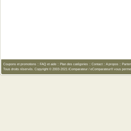
Coupons et promotions
::
FAQ et aide
::
Plan des catégories
::
Contact
::
A propos
::
Parten
Tous droits réservés. Copyright © 2003-2021 iComparateur / eComparateur® vous perme