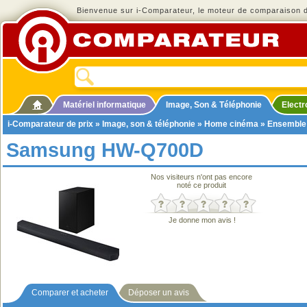
Bienvenue sur i-Comparateur, le moteur de comparaison de
Matériel informatique
Image, Son & Téléphonie
Elect
i-Comparateur de prix
»
Image, son & téléphonie
»
Home cinéma
»
Ensemble
Samsung HW-Q700D
Nos visiteurs n'ont pas encore
noté ce produit
Je donne mon avis !
Comparer et acheter
Déposer un avis