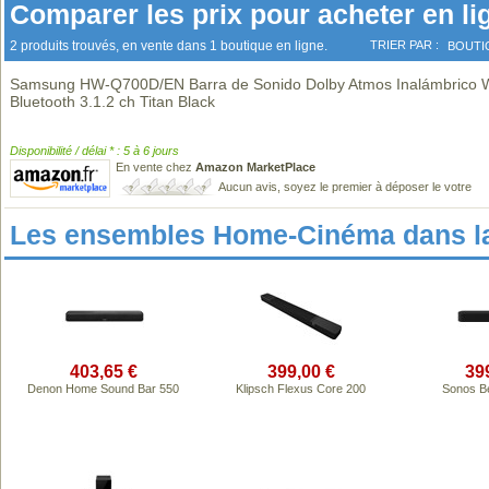
Comparer les prix pour acheter en li
2 produits trouvés, en vente dans 1 boutique en ligne.
TRIER PAR :
BOUTI
Samsung HW-Q700D/EN Barra de Sonido Dolby Atmos Inalámbrico W
Bluetooth 3.1.2 ch Titan Black
Disponibilité / délai * : 5 à 6 jours
En vente chez
Amazon MarketPlace
Aucun avis, soyez le premier à déposer le votre
Les ensembles Home-Cinéma dans l
403,65 €
399,00 €
39
Denon Home Sound Bar 550
Klipsch Flexus Core 200
Sonos B