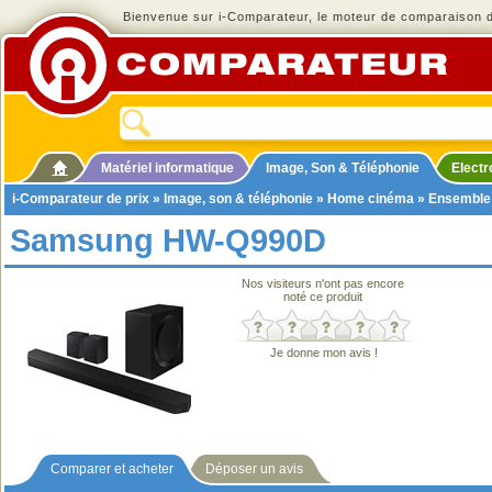
Bienvenue sur i-Comparateur, le moteur de comparaison de
Matériel informatique
Image, Son & Téléphonie
Elect
i-Comparateur de prix
»
Image, son & téléphonie
»
Home cinéma
»
Ensemble
Samsung HW-Q990D
Nos visiteurs n'ont pas encore
noté ce produit
Je donne mon avis !
Comparer et acheter
Déposer un avis