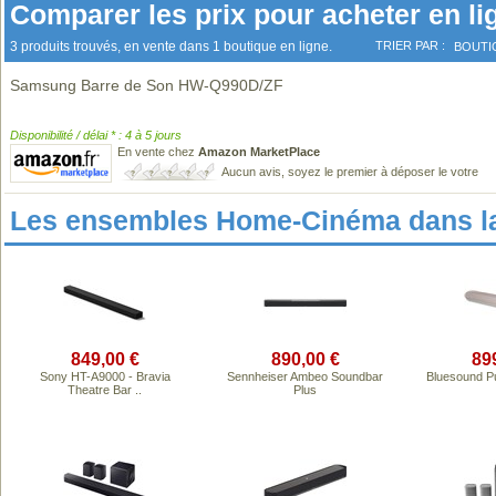
Comparer les prix pour acheter en li
3 produits trouvés, en vente dans 1 boutique en ligne.
TRIER PAR :
BOUTI
Samsung Barre de Son HW-Q990D/ZF
Disponibilité / délai * : 4 à 5 jours
En vente chez
Amazon MarketPlace
Aucun avis, soyez le premier à déposer le votre
Les ensembles Home-Cinéma dans l
849,00 €
890,00 €
89
Sony HT-A9000 - Bravia
Sennheiser Ambeo Soundbar
Bluesound P
Theatre Bar ..
Plus