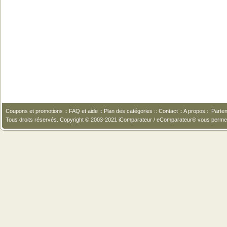
Coupons et promotions
::
FAQ et aide
::
Plan des catégories
::
Contact
::
A propos
::
Parten
Tous droits réservés. Copyright © 2003-2021 iComparateur / eComparateur® vous perme