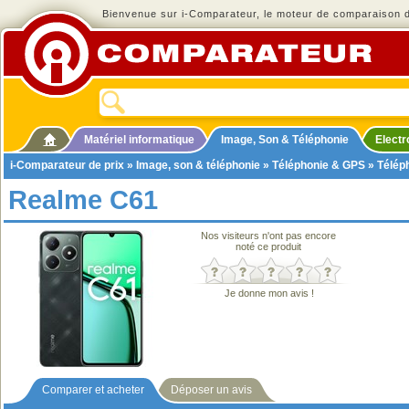
Bienvenue sur i-Comparateur, le moteur de comparaison de
Matériel informatique
Image, Son & Téléphonie
Elect
i-Comparateur de prix
»
Image, son & téléphonie
»
Téléphonie & GPS
»
Télép
Realme C61
Nos visiteurs n'ont pas encore
noté ce produit
Je donne mon avis !
Comparer et acheter
Déposer un avis