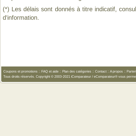
(*) Les délais sont donnés à titre indicatif, cons
d'information.
Coupons et promotions
::
FAQ et aide
::
Plan des catégories
::
Contact
::
A propos
::
Parten
Tous droits réservés. Copyright © 2003-2021 iComparateur / eComparateur® vous perme