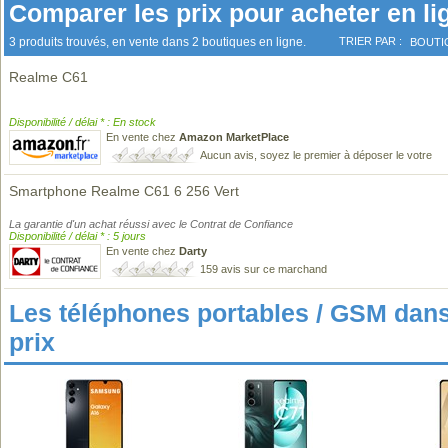
Comparer les prix pour acheter en li
3 produits trouvés, en vente dans 2 boutiques en ligne.
TRIER PAR :
BOUTI
Realme C61
Disponibilité / délai * : En stock
En vente chez
Amazon MarketPlace
Aucun avis, soyez le premier à déposer le votre
Smartphone Realme C61 6 256 Vert
La garantie d'un achat réussi avec le Contrat de Confiance
Disponibilité / délai * : 5 jours
En vente chez
Darty
159 avis sur ce marchand
Les téléphones portables / GSM da
prix