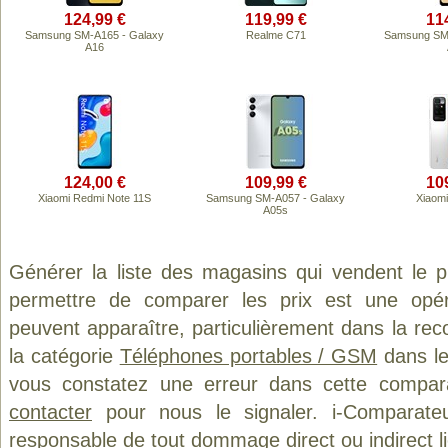
124,99 €
119,99 €
11
Samsung SM-A165 - Galaxy
Realme C71
Samsung SM-
A16
124,00 €
109,99 €
10
Xiaomi Redmi Note 11S
Samsung SM-A057 - Galaxy
Xiaom
A05s
Générer la liste des magasins qui vendent le 
permettre de comparer les prix est une opér
peuvent apparaître, particulièrement dans la re
la catégorie
Téléphones portables / GSM
dans le
vous constatez une erreur dans cette compar
contacter
pour nous le signaler. i-Comparate
responsable de tout dommage direct ou indirect lié 