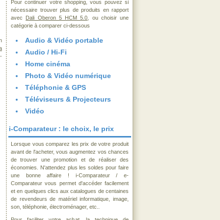
Pour continuer votre shopping, vous pouvez si
nécessaire trouver plus de produits en rapport
avec
Dali Oberon 5 HCM 5.0
, ou choisir une
catégorie à comparer ci-dessous
Audio & Vidéo portable
n
a
Audio / Hi-Fi
-
Home cinéma
Photo & Vidéo numérique
Téléphonie & GPS
Téléviseurs & Projecteurs
Vidéo
i-Comparateur : le choix, le prix
Lorsque vous comparez les prix de votre produit
avant de l'acheter, vous augmentez vos chances
de trouver une promotion et de réaliser des
économies. N'attendez plus les soldes pour faire
une bonne affaire ! i-Comparateur / e-
Comparateur vous permet d'accéder facilement
et en quelques clics aux catalogues de centaines
de revendeurs de matériel informatique, image,
son, téléphonie, électroménager, etc..
Pour faciliter votre achat, la technique de