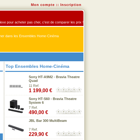
Mon compte
::
Inscription
exe pour acheter pas cher, c'est de comparer les prix !
er dans les Ensembles Home-Cinéma
Top Ensembles Home-Cinéma
Sony HT-A9M2 - Bravia Theatre
Quad
11 Ref.
1 199,00 €
Sony HT-S60 - Bravia Theatre
System 6
7 Ref.
490,00 €
JBL Bar 300 MultiBeam
7 Ref.
229,90 €