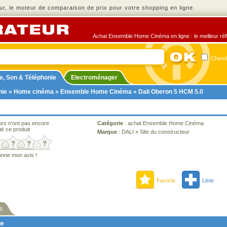
r, le moteur de comparaison de prix pour votre shopping en ligne.
Achat Ensemble Home Cinéma en ligne : le meilleur réfl
Cherch
e, Son & Téléphonie
Electroménager
nie
»
Home cinéma
»
Ensemble Home Cinéma
» Dali Oberon 5 HCM 5.0
urs n'ont pas encore
Catégorie
:
achat Ensemble Home Cinéma
té ce produit
Marque
:
DALI
»
Site du constructeur
onne mon avis !
Favoris
Liste
s
ne