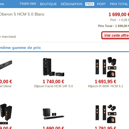
gne.
TRIER PAR :
BOUTIQUE
DÉSIGNATION
PRIX
PORT
PRIX TOTAL
 Oberon 5 HCM 5.0 Blanc
1 699,00 
Port : + 0,00 
Prix Total : 1 699,00 
Voir cette offre
ce marchand
 même gamme de prix
0,00 €
1 740,00 €
1 691,95 €
et Dione
Elipson Facet HCM 14F 5.0
Klipsch R-600F HCM 5.1
9,00 €
1 690,00 €
1 791,95 €