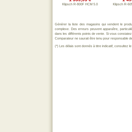
Klipsch R-800F HCM 5.0
Klipsch R-60
Générer la liste des magasins qui vendent le prod
complexe. Des erreurs peuvent apparaître, particul
dans les différents points de vente. Si vous constat
Comparateur ne saurait être tenu pour responsable de to
(*) Les délais sont donnés à titre indicatif, consultez 