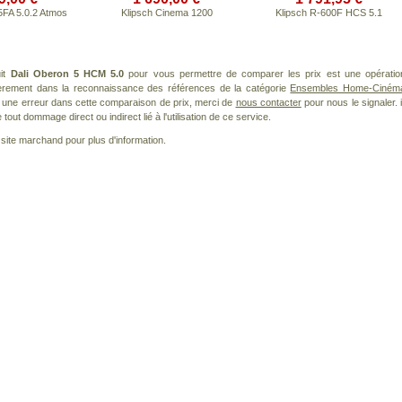
5FA 5.0.2 Atmos
Klipsch Cinema 1200
Klipsch R-600F HCS 5.1
uit
Dali Oberon 5 HCM 5.0
pour vous permettre de comparer les prix est une opératio
ièrement dans la reconnaissance des références de la catégorie
Ensembles Home-Ciném
ez une erreur dans cette comparaison de prix, merci de
nous contacter
pour nous le signaler. i
ut dommage direct ou indirect lié à l'utilisation de ce service.
le site marchand pour plus d'information.