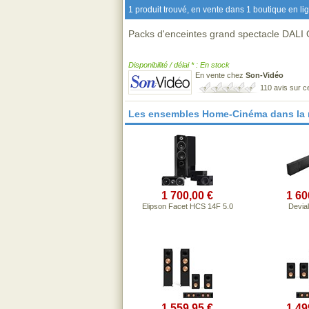
1 produit trouvé, en vente dans 1 boutique en li
Packs d'enceintes grand spectacle DALI
Disponibilité / délai * : En stock
En vente chez
Son-Vidéo
110 avis sur 
Les ensembles Home-Cinéma dans la
1 700,00 €
1 60
Elipson Facet HCS 14F 5.0
Devial
1 559,95 €
1 49