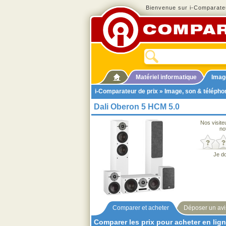
Bienvenue sur i-Comparateu
Matériel informatique
Imag
i-Comparateur de prix
»
Image, son & télépho
Dali Oberon 5 HCM 5.0
Nos visite
no
Je d
Comparer et acheter
Déposer un avi
Comparer les prix pour acheter en lig