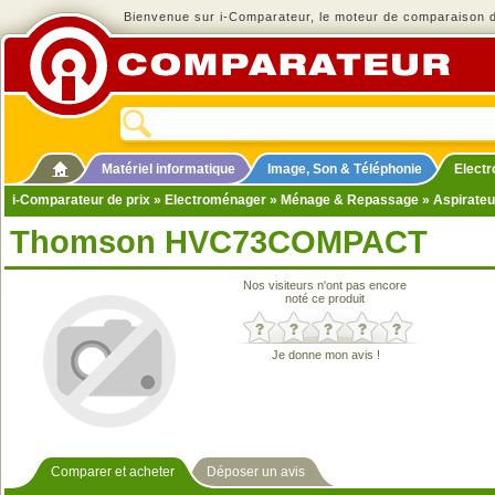
Bienvenue sur i-Comparateur, le moteur de comparaison de
Matériel informatique
Image, Son & Téléphonie
Elect
i-Comparateur de prix
»
Electroménager
»
Ménage & Repassage
»
Aspirateu
Thomson HVC73COMPACT
Nos visiteurs n'ont pas encore
noté ce produit
Je donne mon avis !
Comparer et acheter
Déposer un avis