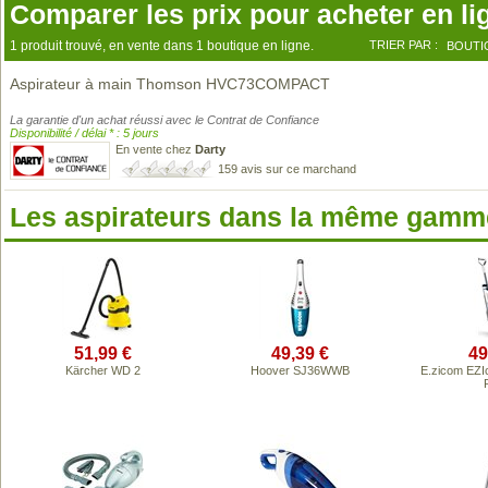
Comparer les prix pour acheter en li
1 produit trouvé, en vente dans 1 boutique en ligne.
TRIER PAR :
BOUTI
Aspirateur à main Thomson HVC73COMPACT
La garantie d'un achat réussi avec le Contrat de Confiance
Disponibilité / délai * : 5 jours
En vente chez
Darty
159 avis sur ce marchand
Les aspirateurs dans la même gamme
51,99 €
49,39 €
49
Kärcher WD 2
Hoover SJ36WWB
E.zicom EZI