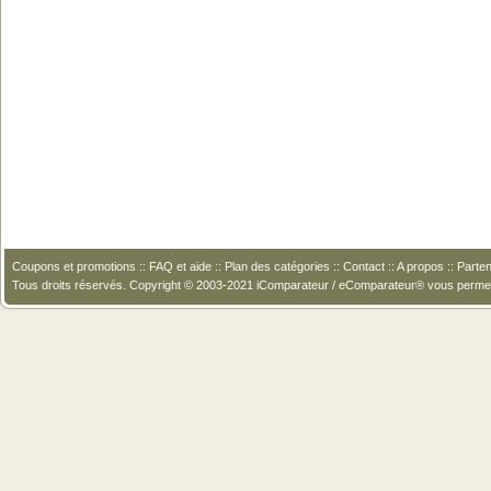
Coupons et promotions
::
FAQ et aide
::
Plan des catégories
::
Contact
::
A propos
::
Parten
Tous droits réservés. Copyright © 2003-2021 iComparateur / eComparateur® vous perme