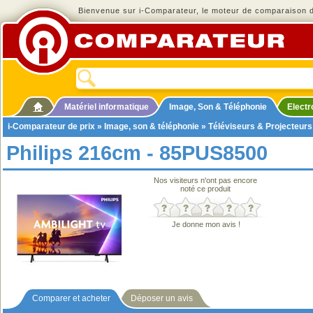
Bienvenue sur i-Comparateur, le moteur de comparaison de
Matériel informatique
Image, Son & Téléphonie
Elect
i-Comparateur de prix
»
Image, son & téléphonie
»
Téléviseurs & Projecteurs
Philips 216cm - 85PUS8500
Nos visiteurs n'ont pas encore
noté ce produit
Je donne mon avis !
Comparer et acheter
Déposer un avis