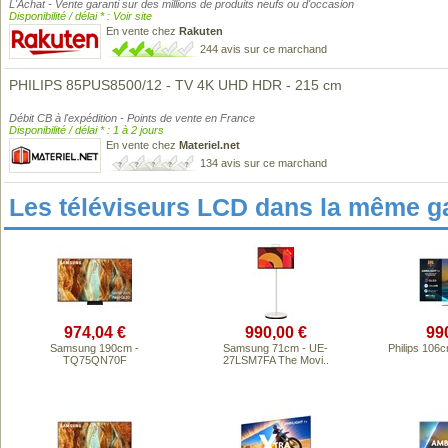
L'Achat - Vente garanti sur des millions de produits neufs ou d'occasion
Disponibilité / délai * : Voir site
En vente chez
Rakuten
244 avis sur ce marchand
PHILIPS 85PUS8500/12 - TV 4K UHD HDR - 215 cm
Débit CB à l'expédition - Points de vente en France
Disponibilité / délai * : 1 à 2 jours
En vente chez
Materiel.net
134 avis sur ce marchand
Les téléviseurs LCD dans la même 
974,04 €
990,00 €
99
Samsung 190cm -
Samsung 71cm - UE-
Philips 10
TQ75QN70F
27LSM7FA The Movi..