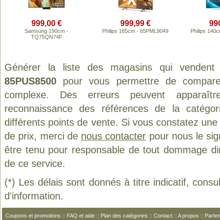
999,00 €
999,99 €
99
Samsung 190cm -
Philips 165cm - 65PML9049
Philips 14
TQ75QN74F
Générer la liste des magasins qui vendent
85PUS8500
pour vous permettre de comparer
complexe. Des erreurs peuvent apparaître
reconnaissance des références de la catégo
différents points de vente. Si vous constatez un
de prix, merci de
nous contacter
pour nous le sig
être tenu pour responsable de tout dommage direct
de ce service.
(*) Les délais sont donnés à titre indicatif, cons
d'information.
Coupons et promotions
::
FAQ et aide
::
Plan des catégories
::
Contact
::
A propos
::
Parten