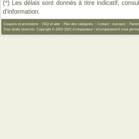
(*) Les délais sont donnés à titre indicatif, cons
d'information.
Coupons et promotions
::
FAQ et aide
::
Plan des catégories
::
Contact
::
A propos
::
Parten
Tous droits réservés. Copyright © 2003-2021 iComparateur / eComparateur® vous perme