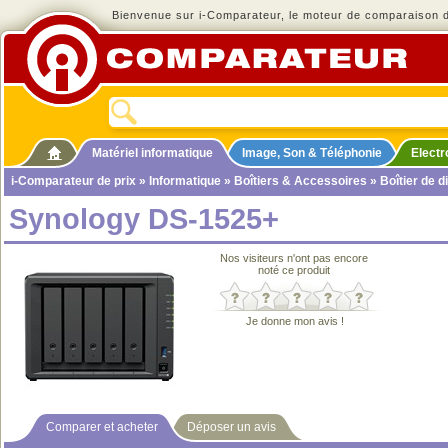
Bienvenue sur i-Comparateur, le moteur de comparaison de
Matériel informatique
Image, Son & Téléphonie
Elect
i-Comparateur de prix
»
Informatique
»
Boîtiers & Accessoires
»
Boîtier de d
Synology DS-1525+
Nos visiteurs n'ont pas encore
noté ce produit
Je donne mon avis !
Comparer et acheter
Déposer un avis