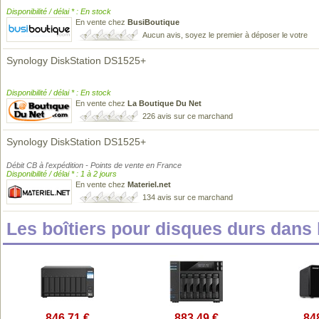
Disponibilité / délai * : En stock
En vente chez
BusiBoutique
Aucun avis, soyez le premier à déposer le votre
Synology DiskStation DS1525+
Disponibilité / délai * : En stock
En vente chez
La Boutique Du Net
226 avis sur ce marchand
Synology DiskStation DS1525+
Débit CB à l'expédition - Points de vente en France
Disponibilité / délai * : 1 à 2 jours
En vente chez
Materiel.net
134 avis sur ce marchand
Les boîtiers pour disques durs dan
846,71 €
883,49 €
84