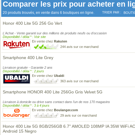
Comparer les prix pour acheter en li
20 produits trouvés, en vente dans 6 boutiques en ligne.
TRIER PAR :
BOUTI
Honor 400 Lite 5G 256 Go Vert
L'Achat - Vente garanti sur des millions de produits neufs ou d'occasion
Disponibilité / délai * : Voir site
En vente chez
Rakuten
244 avis sur ce marchand
Smartphone 400 Lite Grey
Livraison gratuite - Garantie 2 ans
Disponibilité / délai * : 2 jours
En vente chez
Ubaldi
363 avis sur ce marchand
Smartphone HONOR 400 Lite 256Go Gris Velvet 5G
Livraison à domicile ou drive sans contact dans l'un de nos 170 magasins
Disponibilité / délai * : 3 à 4 jours
En vente chez
Boulanger.com
29 avis sur ce marchand
Honor 400 Lite 5G 8GB/256GB 6.7" AMOLED 108MP IA 35W WiFi A
Android 15 Negro