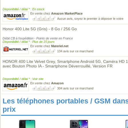
Disponibilité / délai * : En stock
En vente chez
Amazon MarketPlace
Aucun avis, soyez le premier à déposer le votre
Honor 400 Lite 5G (Gris) - 8 Go / 256 Go
Débit CB à l'expédition - Points de vente en France
Disponibilité / délai * : Plus de 15 jours
En vente chez
Materiel.net
134 avis sur ce marchand
HONOR 400 Lite Velvet Grey, Smartphone Android 5G, Caméra HD
avec Bouton Photo IA - Smartphone Déverrouillé, Version FR
Disponibilité / délai * : Voir site
En vente chez
Amazon
304 avis sur ce marchand
Les téléphones portables / GSM da
prix