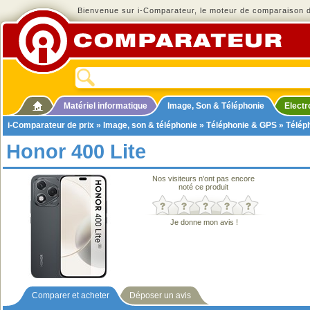
Bienvenue sur i-Comparateur, le moteur de comparaison de
Matériel informatique
Image, Son & Téléphonie
Elect
i-Comparateur de prix
»
Image, son & téléphonie
»
Téléphonie & GPS
»
Télép
Honor 400 Lite
Nos visiteurs n'ont pas encore
noté ce produit
Je donne mon avis !
Comparer et acheter
Déposer un avis