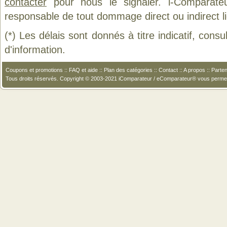
contacter
pour nous le signaler. i-Comparate
responsable de tout dommage direct ou indirect lié 
(*) Les délais sont donnés à titre indicatif, cons
d'information.
Coupons et promotions
::
FAQ et aide
::
Plan des catégories
::
Contact
::
A propos
::
Parten
Tous droits réservés. Copyright © 2003-2021 iComparateur / eComparateur® vous perme