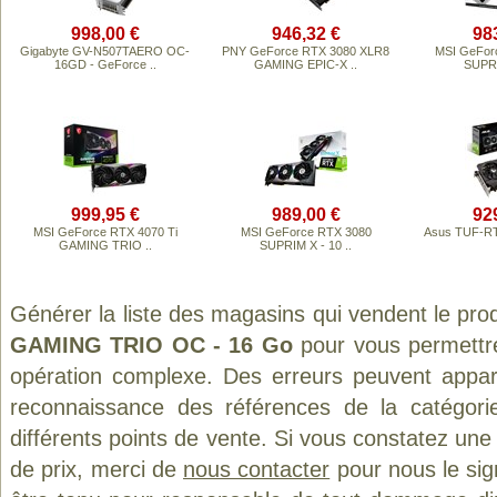
998,00 €
946,32 €
98
Gigabyte GV-N507TAERO OC-
PNY GeForce RTX 3080 XLR8
MSI GeFor
16GD - GeForce ..
GAMING EPIC-X ..
SUPRI
999,95 €
989,00 €
92
MSI GeForce RTX 4070 Ti
MSI GeForce RTX 3080
Asus TUF-R
GAMING TRIO ..
SUPRIM X - 10 ..
Générer la liste des magasins qui vendent le pro
GAMING TRIO OC - 16 Go
pour vous permettre
opération complexe. Des erreurs peuvent appara
reconnaissance des références de la catégor
différents points de vente. Si vous constatez un
de prix, merci de
nous contacter
pour nous le sig