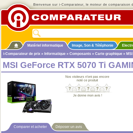
Bienvenue sur i-Comparateur, le moteur de comparaison de
Matériel informatique
Image, Son & Téléphonie
Elect
i-Comparateur de prix
»
Informatique
»
Composants
»
Carte graphique
» MSI
MSI GeForce RTX 5070 Ti GAMI
Nos visiteurs n'ont pas encore
noté ce produit
Je donne mon avis !
Comparer et acheter
Déposer un avis