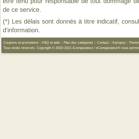
être tenu pour responsable de tout dommage direct
de ce service.
(*) Les délais sont donnés à titre indicatif, cons
d'information.
Coupons et promotions
::
FAQ et aide
::
Plan des catégories
::
Contact
::
A propos
::
Parten
Tous droits réservés. Copyright © 2003-2021 iComparateur / eComparateur® vous perme