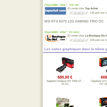
Disponibilité / délai * : Voir site
En vente chez
Top Achat
149 avis sur 
MSI RTX 5070 12G GAMING TRIO OC
Disponibilité / délai * : En stock
En vente chez
La Boutique Du 
226 avis sur 
Les cartes graphiques dans la même 
680,00 €
668
Sapphire Radeon RX 7900 XT -
Gigabyte G
20 Go
OC-16