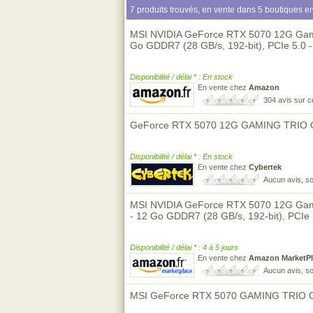
7 produits trouvés, en vente dans 5 boutiques en
MSI NVIDIA GeForce RTX 5070 12G Gami
Go GDDR7 (28 GB/s, 192-bit), PCIe 5.0 -
Disponibilité / délai * : En stock
En vente chez
Amazon
304 avis sur 
GeForce RTX 5070 12G GAMING TRIO 
Disponibilité / délai * : En stock
En vente chez
Cybertek
Aucun avis, so
MSI NVIDIA GeForce RTX 5070 12G Gami
- 12 Go GDDR7 (28 GB/s, 192-bit), PCIe
Disponibilité / délai * : 4 à 5 jours
En vente chez
Amazon MarketPl
Aucun avis, so
MSI GeForce RTX 5070 GAMING TRIO 