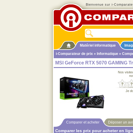
Bienvenue sur i-Comparateu
Matériel informatique
Imag
i-Comparateur de prix
»
Informatique
»
Compo
MSI GeForce RTX 5070 GAMING Tri
Nos visite
no
Je d
Comparer et acheter
Déposer un avi
Comparer les prix pour acheter en lig