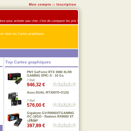
Mon compte
::
Inscription
flexe pour acheter pas cher, c'est de comparer les prix !
er dans les Cartes graphiques
Top Cartes graphiques
PNY GeForce RTX 3080 XLR8
GAMING EPIC-X - 10 Go
7 Ref.
946,32 €
Asus DUAL-RTX5070-O12G
7 Ref.
576,00 €
Gigabyte GV-R9060XTGAMING
OC-16GD - Radeon RX9060 XT
- 16 Go
10 Ref.
397,89 €