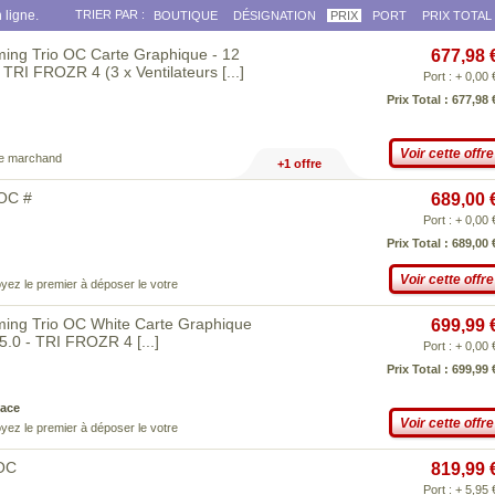
 ligne.
TRIER PAR :
BOUTIQUE
DÉSIGNATION
PRIX
PORT
PRIX TOTAL
ng Trio OC Carte Graphique - 12
677,98 
 TRI FROZR 4 (3 x Ventilateurs
[...]
Port : + 0,00 
Prix Total : 677,98 
Voir cette offre
ce marchand
+1 offre
OC #
689,00 
Port : + 0,00 
Prix Total : 689,00 
Voir cette offre
yez le premier à déposer le votre
ng Trio OC White Carte Graphique
699,99 
 5.0 - TRI FROZR 4
[...]
Port : + 0,00 
Prix Total : 699,99 
ace
Voir cette offre
yez le premier à déposer le votre
OC
819,99 
Port : + 5,95 