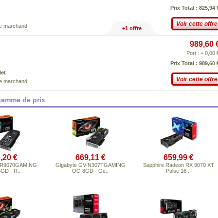
Prix Total : 825,94 
Voir cette offre
ce marchand
+1 offre
989,60 
Port : + 0,00 
Prix Total : 989,60 
Net
Voir cette offre
ce marchand
gamme de prix
,20 €
669,11 €
659,99 €
V-R9070GAMING
Gigabyte GV-N307TGAMING
Sapphire Radeon RX 9070 XT
GD - R..
OC-8GD - Ge..
Pulse 16 ..