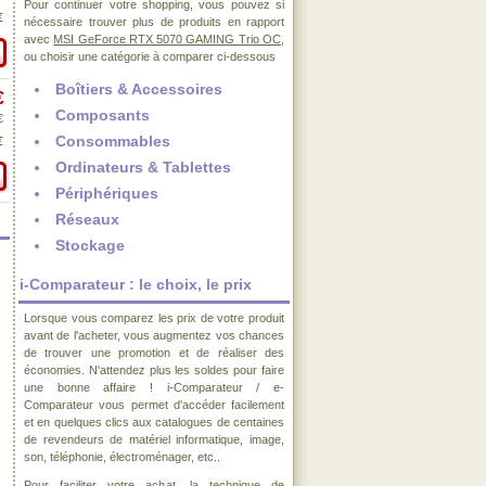
Pour continuer votre shopping, vous pouvez si
€
nécessaire trouver plus de produits en rapport
avec
MSI GeForce RTX 5070 GAMING Trio OC
,
ou choisir une catégorie à comparer ci-dessous
Boîtiers & Accessoires
€
Composants
€
Consommables
€
Ordinateurs & Tablettes
Périphériques
Réseaux
Stockage
i-Comparateur : le choix, le prix
Lorsque vous comparez les prix de votre produit
avant de l'acheter, vous augmentez vos chances
de trouver une promotion et de réaliser des
économies. N'attendez plus les soldes pour faire
une bonne affaire ! i-Comparateur / e-
Comparateur vous permet d'accéder facilement
et en quelques clics aux catalogues de centaines
de revendeurs de matériel informatique, image,
son, téléphonie, électroménager, etc..
Pour faciliter votre achat, la technique de