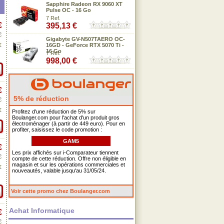
Sapphire Radeon RX 9060 XT
Pulse OC - 16 Go
7 Ref.
€
395,13 €
€
Gigabyte GV-N507TAERO OC-
€
16GD - GeForce RTX 5070 Ti -
16 Go
7 Ref.
998,00 €
€
5% de réduction
€
€
Profitez d'une réduction de 5% sur
Boulanger.com pour l'achat d'un produit gros
électroménager (à partir de 449 euro). Pour en
profiter, saisissez le code promotion :
GAM5
€
Les prix affichés sur i-Comparateur tiennent
€
compte de cette réduction. Offre non éligible en
magasin et sur les opérations commerciales et
€
nouveautés, valable jusqu'au 31/05/24.
Voir cette promo chez Boulanger.com
Achat Informatique
€
€