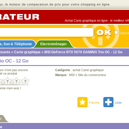
r, le moteur de comparaison de prix pour votre shopping en ligne.
Achat Carte graphique en ligne : le meilleur ré
Cherch
e, Son & Téléphonie
Electroménager
sants
»
Carte graphique
» MSI GeForce RTX 5070 GAMING Trio OC - 12 Go
o OC - 12 Go
urs n'ont pas encore
Catégorie
:
achat Carte graphique
té ce produit
Marque
:
MSI
»
Site du constructeur
onne mon avis !
Favoris
Liste
s
ne