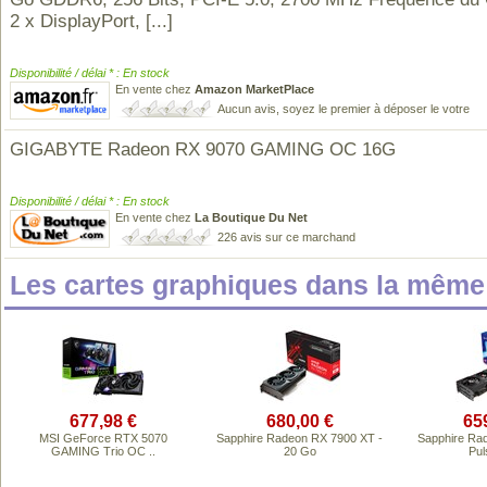
2 x DisplayPort,
[...]
Disponibilité / délai * : En stock
En vente chez
Amazon MarketPlace
Aucun avis, soyez le premier à déposer le votre
GIGABYTE Radeon RX 9070 GAMING OC 16G
Disponibilité / délai * : En stock
En vente chez
La Boutique Du Net
226 avis sur ce marchand
Les cartes graphiques dans la mêm
677,98 €
680,00 €
65
MSI GeForce RTX 5070
Sapphire Radeon RX 7900 XT -
Sapphire Ra
GAMING Trio OC ..
20 Go
Pul