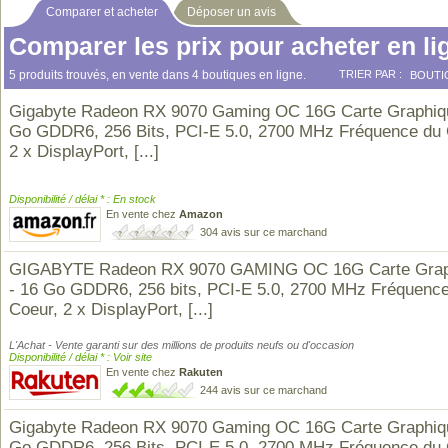
Comparer et acheter
Déposer un avis
Comparer les prix pour acheter en li
5 produits trouvés, en vente dans 4 boutiques en ligne.
TRIER PAR :
BOUTI
Gigabyte Radeon RX 9070 Gaming OC 16G Carte Graphiqu
Go GDDR6, 256 Bits, PCI-E 5.0, 2700 MHz Fréquence du
2 x DisplayPort,
[...]
Disponibilité / délai * : En stock
En vente chez
Amazon
304 avis sur ce marchand
GIGABYTE Radeon RX 9070 GAMING OC 16G Carte Grap
- 16 Go GDDR6, 256 bits, PCI-E 5.0, 2700 MHz Fréquenc
Coeur, 2 x DisplayPort,
[...]
L'Achat - Vente garanti sur des millions de produits neufs ou d'occasion
Disponibilité / délai * : Voir site
En vente chez
Rakuten
244 avis sur ce marchand
Gigabyte Radeon RX 9070 Gaming OC 16G Carte Graphiqu
Go GDDR6, 256 Bits, PCI-E 5.0, 2700 MHz Fréquence du