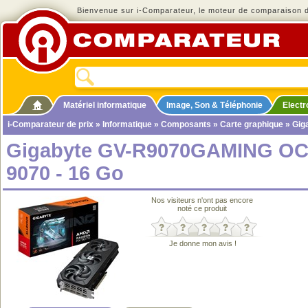
Bienvenue sur i-Comparateur, le moteur de comparaison de
Matériel informatique
Image, Son & Téléphonie
Elect
i-Comparateur de prix
»
Informatique
»
Composants
»
Carte graphique
» Gig
Gigabyte GV-R9070GAMING OC
9070 - 16 Go
Nos visiteurs n'ont pas encore
noté ce produit
Je donne mon avis !