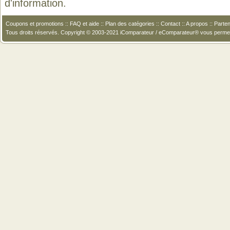
d'information.
Coupons et promotions
::
FAQ et aide
::
Plan des catégories
::
Contact
::
A propos
::
Parten
Tous droits réservés. Copyright © 2003-2021 iComparateur / eComparateur® vous perme