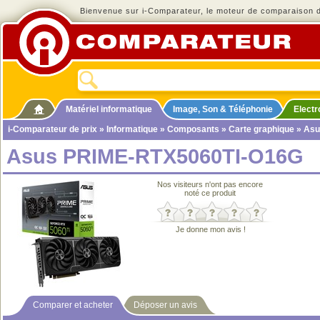
Bienvenue sur i-Comparateur, le moteur de comparaison de
Matériel informatique
Image, Son & Téléphonie
Elect
i-Comparateur de prix
»
Informatique
»
Composants
»
Carte graphique
» Asu
Asus PRIME-RTX5060TI-O16G
Nos visiteurs n'ont pas encore
noté ce produit
Je donne mon avis !
Comparer et acheter
Déposer un avis