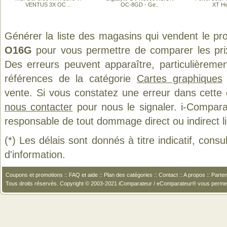
VENTUS 3X OC ..
OC-8GD - Ge..
XT He
Générer la liste des magasins qui vendent le pr
O16G
pour vous permettre de comparer les pri
Des erreurs peuvent apparaître, particulièreme
références de la catégorie
Cartes graphiques
vente. Si vous constatez une erreur dans cette
nous contacter
pour nous le signaler. i-Compara
responsable de tout dommage direct ou indirect lié 
(*) Les délais sont donnés à titre indicatif, cons
d'information.
Coupons et promotions
::
FAQ et aide
::
Plan des catégories
::
Contact
::
A propos
::
Parten
Tous droits réservés. Copyright © 2003-2021 iComparateur / eComparateur® vous perme