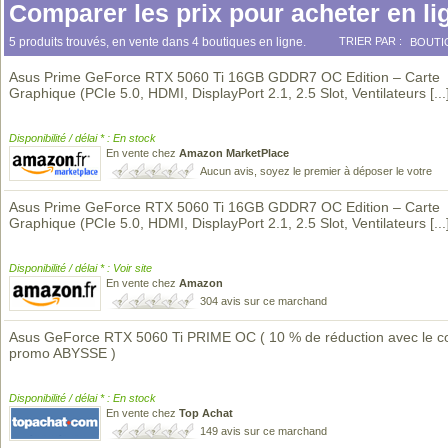
Comparer les prix pour acheter en li
5 produits trouvés, en vente dans 4 boutiques en ligne.
TRIER PAR :
BOUTI
Asus Prime GeForce RTX 5060 Ti 16GB GDDR7 OC Edition – Carte
Graphique (PCIe 5.0, HDMI, DisplayPort 2.1, 2.5 Slot, Ventilateurs
[...
Disponibilité / délai * : En stock
En vente chez
Amazon MarketPlace
Aucun avis, soyez le premier à déposer le votre
Asus Prime GeForce RTX 5060 Ti 16GB GDDR7 OC Edition – Carte
Graphique (PCIe 5.0, HDMI, DisplayPort 2.1, 2.5 Slot, Ventilateurs
[...
Disponibilité / délai * : Voir site
En vente chez
Amazon
304 avis sur ce marchand
Asus GeForce RTX 5060 Ti PRIME OC ( 10 % de réduction avec le c
promo ABYSSE )
Disponibilité / délai * : En stock
En vente chez
Top Achat
149 avis sur ce marchand