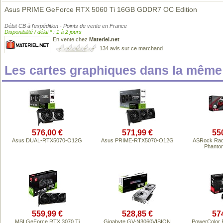
Asus PRIME GeForce RTX 5060 Ti 16GB GDDR7 OC Edition
Débit CB à l'expédition - Points de vente en France
Disponibilité / délai * : 1 à 2 jours
En vente chez
Materiel.net
134 avis sur ce marchand
Les cartes graphiques dans la mêm
576,00 €
571,99 €
55
Asus DUAL-RTX5070-O12G
Asus PRIME-RTX5070-O12G
ASRock Rad
Phanto
559,99 €
528,85 €
57
MSI GeForce RTX 3070 Ti
Gigabyte GV-N3060VISION
PowerColor 