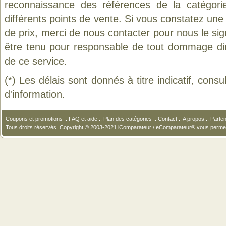
reconnaissance des références de la catégor
différents points de vente. Si vous constatez un
de prix, merci de
nous contacter
pour nous le sig
être tenu pour responsable de tout dommage direct
de ce service.
(*) Les délais sont donnés à titre indicatif, cons
d'information.
Coupons et promotions
::
FAQ et aide
::
Plan des catégories
::
Contact
::
A propos
::
Parten
Tous droits réservés. Copyright © 2003-2021 iComparateur / eComparateur® vous perme