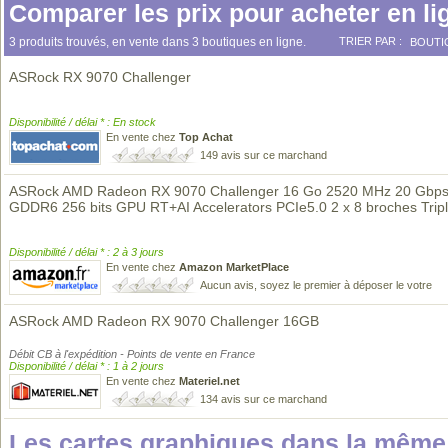
Comparer les prix pour acheter en li
3 produits trouvés, en vente dans 3 boutiques en ligne.
TRIER PAR :
BOUTI
ASRock RX 9070 Challenger
Disponibilité / délai * : En stock
En vente chez
Top Achat
149 avis sur ce marchand
ASRock AMD Radeon RX 9070 Challenger 16 Go 2520 MHz 20 Gbp
GDDR6 256 bits GPU RT+AI Accelerators PCIe5.0 2 x 8 broches Trip
Disponibilité / délai * : 2 à 3 jours
En vente chez
Amazon MarketPlace
Aucun avis, soyez le premier à déposer le votre
ASRock AMD Radeon RX 9070 Challenger 16GB
Débit CB à l'expédition - Points de vente en France
Disponibilité / délai * : 1 à 2 jours
En vente chez
Materiel.net
134 avis sur ce marchand
Les cartes graphiques dans la mêm