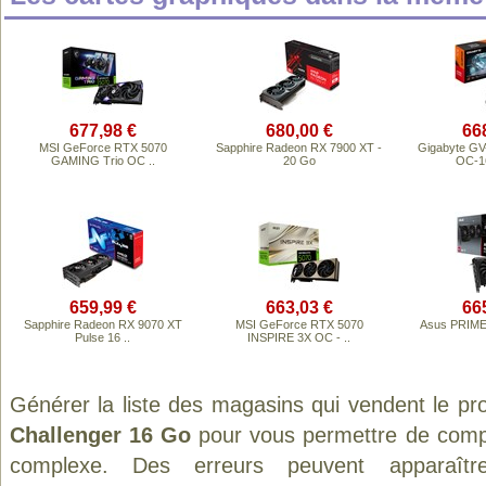
677,98 €
680,00 €
66
MSI GeForce RTX 5070
Sapphire Radeon RX 7900 XT -
Gigabyte G
GAMING Trio OC ..
20 Go
OC-16
659,99 €
663,03 €
66
Sapphire Radeon RX 9070 XT
MSI GeForce RTX 5070
Asus PRIM
Pulse 16 ..
INSPIRE 3X OC - ..
Générer la liste des magasins qui vendent le pr
Challenger 16 Go
pour vous permettre de compa
complexe. Des erreurs peuvent apparaître