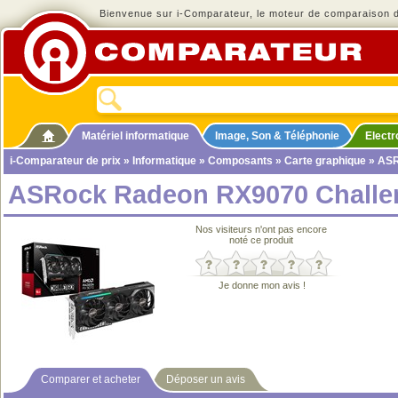
Bienvenue sur i-Comparateur, le moteur de comparaison de
Matériel informatique
Image, Son & Téléphonie
Elect
i-Comparateur de prix
»
Informatique
»
Composants
»
Carte graphique
» ASR
ASRock Radeon RX9070 Challe
Nos visiteurs n'ont pas encore
noté ce produit
Je donne mon avis !
Comparer et acheter
Déposer un avis