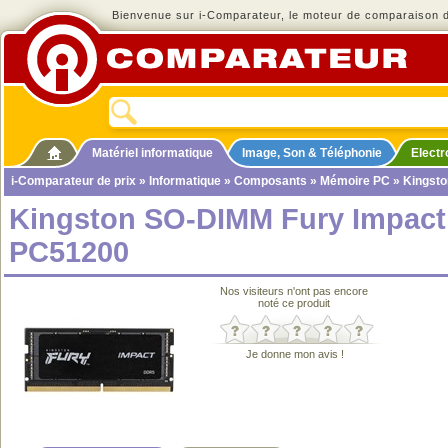
Bienvenue sur i-Comparateur, le moteur de comparaison de
Matériel informatique
Image, Son & Téléphonie
Elect
i-Comparateur de prix
»
Informatique
»
Composants
»
Mémoire PC
» Kingst
Kingston SO-DIMM Fury Impac
PC51200
Nos visiteurs n'ont pas encore
noté ce produit
Je donne mon avis !