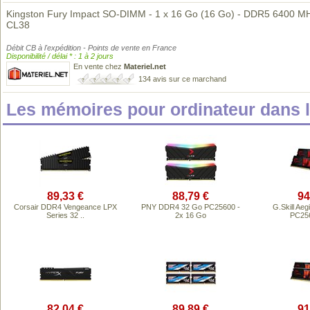
Kingston Fury Impact SO-DIMM - 1 x 16 Go (16 Go) - DDR5 6400 MH
CL38
Débit CB à l'expédition - Points de vente en France
Disponibilité / délai * : 1 à 2 jours
En vente chez
Materiel.net
134 avis sur ce marchand
Les mémoires pour ordinateur dans
89,33 €
88,79 €
94
Corsair DDR4 Vengeance LPX
PNY DDR4 32 Go PC25600 -
G.Skill Ae
Series 32 ..
2x 16 Go
PC256
82,04 €
89,89 €
91