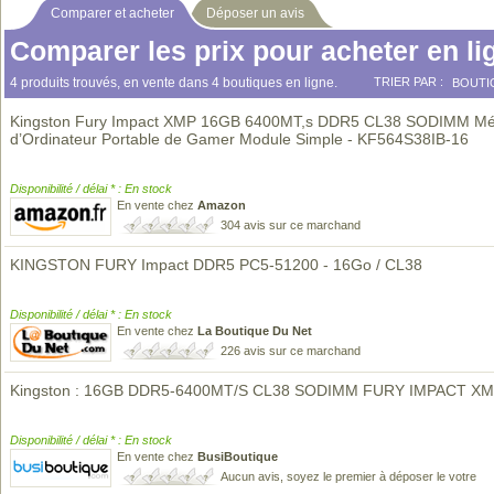
Comparer et acheter
Déposer un avis
Comparer les prix pour acheter en li
4 produits trouvés, en vente dans 4 boutiques en ligne.
TRIER PAR :
BOUTI
Kingston Fury Impact XMP 16GB 6400MT,s DDR5 CL38 SODIMM M
d’Ordinateur Portable de Gamer Module Simple - KF564S38IB-16
Disponibilité / délai * : En stock
En vente chez
Amazon
304 avis sur ce marchand
KINGSTON FURY Impact DDR5 PC5-51200 - 16Go / CL38
Disponibilité / délai * : En stock
En vente chez
La Boutique Du Net
226 avis sur ce marchand
Kingston : 16GB DDR5-6400MT/S CL38 SODIMM FURY IMPACT X
Disponibilité / délai * : En stock
En vente chez
BusiBoutique
Aucun avis, soyez le premier à déposer le votre