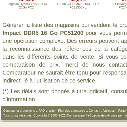
Kingston HyperX Fury DDR4
G.Skill SO-DIMM DDR4 32 Go
G.Skill Ae
32 Go PC2..
PC21300 - ..
PC240
Générer la liste des magasins qui vendent le pr
Impact DDR5 16 Go PC51200
pour vous perme
une opération complexe. Des erreurs peuvent app
la reconnaissance des références de la catég
dans les différents points de vente. Si vous c
comparaison de prix, merci de
nous contact
Comparateur ne saurait être tenu pour responsa
indirect lié à l'utilisation de ce service.
(*) Les délais sont donnés à titre indicatif, cons
d'information.
Coupons et promotions
::
FAQ et aide
::
Plan des catégories
::
Contact
::
A propos
::
Parten
Tous droits réservés. Copyright © 2003-2021 iComparateur / eComparateur® vous perme