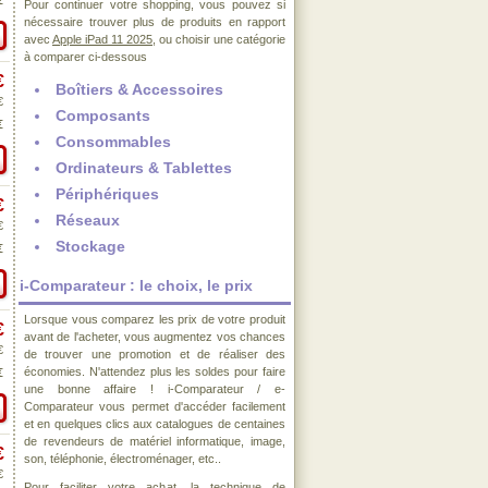
€
Pour continuer votre shopping, vous pouvez si
nécessaire trouver plus de produits en rapport
avec
Apple iPad 11 2025
, ou choisir une catégorie
à comparer ci-dessous
€
Boîtiers & Accessoires
€
Composants
€
Consommables
Ordinateurs & Tablettes
Périphériques
€
Réseaux
€
Stockage
€
i-Comparateur : le choix, le prix
Lorsque vous comparez les prix de votre produit
€
avant de l'acheter, vous augmentez vos chances
€
de trouver une promotion et de réaliser des
économies. N'attendez plus les soldes pour faire
€
une bonne affaire ! i-Comparateur / e-
Comparateur vous permet d'accéder facilement
et en quelques clics aux catalogues de centaines
de revendeurs de matériel informatique, image,
€
son, téléphonie, électroménager, etc..
€
Pour faciliter votre achat, la technique de