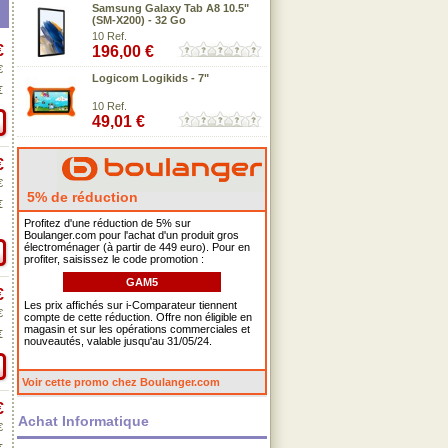
Samsung Galaxy Tab A8 10.5"
(SM-X200) - 32 Go
10 Ref.
€
196,00 €
€
Logicom Logikids - 7"
€
10 Ref.
49,01 €
€
€
5% de réduction
€
Profitez d'une réduction de 5% sur
Boulanger.com pour l'achat d'un produit gros
électroménager (à partir de 449 euro). Pour en
profiter, saisissez le code promotion :
GAM5
€
Les prix affichés sur i-Comparateur tiennent
€
compte de cette réduction. Offre non éligible en
magasin et sur les opérations commerciales et
€
nouveautés, valable jusqu'au 31/05/24.
Voir cette promo chez Boulanger.com
€
Achat Informatique
€