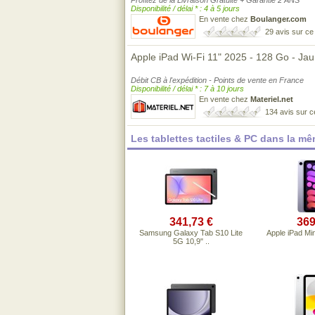
Profitez de la Livraison Gratuite + Garantie 2 ANS
Disponibilité / délai * : 4 à 5 jours
En vente chez
Boulanger.com
29 avis sur c
Apple iPad Wi-Fi 11" 2025 - 128 Go - Ja
Débit CB à l'expédition - Points de vente en France
Disponibilité / délai * : 7 à 10 jours
En vente chez
Materiel.net
134 avis sur 
Les tablettes tactiles & PC dans la m
341,73 €
369
Samsung Galaxy Tab S10 Lite
Apple iPad Min
5G 10,9" ..