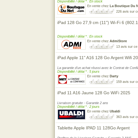
Disponibilité / délai * : En stock
En vente chez
La Boutique Du 
226 avis sur 
iPad 128 Go 27,9 cm (11") Wi-Fi 6 (802
Disponibilité / délai * : En stock
En vente chez
AdmiStore
13 avis sur c
iPad Apple 11" A16 128 Go Argent Wifi 2
La garantie d'un achat réussi avec le Contrat de Conf
Disponibilité / délai * : 5 jours
En vente chez
Darty
159 avis sur 
iPad 11 A16 Jaune 128 Go WiFi 2025
Livraison gratuite - Garantie 2 ans
Disponibilité / délai * : 2 jours
En vente chez
Ubaldi
363 avis sur 
Tablette Apple IPAD 11 128Go Argent