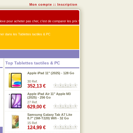
Mon compte
::
Inscription
éflexe pour acheter pas cher, c'est de comparer les prix !
r dans les Tablettes tactiles & PC
Top Tablettes tactiles & PC
Apple iPad 11" (2025) - 128 Go
30 Ref.
352,13 €
Apple iPad Air 11" Apple M3
(2025) - 256 Go
27 Ref.
629,00 €
Samsung Galaxy Tab A7 Lite
8.7" (SM-T220) Wifi - 32 Go
15 Ref.
124,99 €