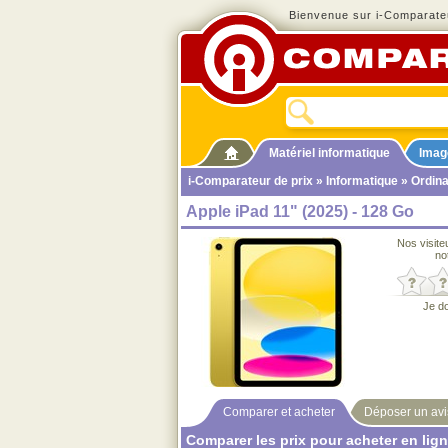
Bienvenue sur i-Comparateu
Matériel informatique
Imag
i-Comparateur de prix
»
Informatique
»
Ordina
Apple iPad 11" (2025) - 128 Go
Nos visite
no
Je d
Comparer et acheter
Déposer un avi
Comparer les prix pour acheter en lig