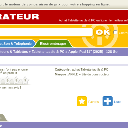
r, le moteur de comparaison de prix pour votre shopping en ligne.
Achat Tablette tactile & PC en ligne : le meilleur r
Cherche
e, Son & Téléphonie
Electroménager
teurs & Tablettes
»
Tablette tactile & PC
» Apple iPad 11" (2025) - 128 Go
urs n'ont pas encore
Catégorie
:
achat Tablette tactile & PC
té ce produit
Marque
:
APPLE
»
Site du constructeur
onne mon avis !
Favoris
Liste
s
ne