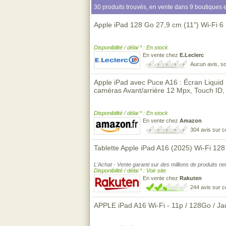
30 produits trouvés, en vente dans 9 boutiques e
Apple iPad 128 Go 27,9 cm (11") Wi-Fi 6
Disponibilité / délai * : En stock
En vente chez
E.Leclerc
Aucun avis, so
Apple iPad avec Puce A16 : Écran Liquid
caméras Avant/arrière 12 Mpx, Touch ID
Disponibilité / délai * : En stock
En vente chez
Amazon
304 avis sur 
Tablette Apple iPad A16 (2025) Wi-Fi 12
L'Achat - Vente garanti sur des millions de produits n
Disponibilité / délai * : Voir site
En vente chez
Rakuten
244 avis sur 
APPLE iPad A16 Wi-Fi - 11p / 128Go / J