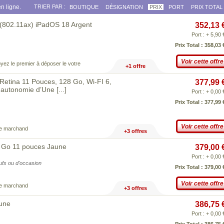
n ligne.
TRIER PAR :
BOUTIQUE
DÉSIGNATION
PRIX
PORT
PRIX TOTAL
 (802.11ax) iPadOS 18 Argent
352,13 
Port : + 5,90 
Prix Total : 358,03 
Voir cette offre
yez le premier à déposer le votre
+1 offre
 Retina 11 Pouces, 128 Go, Wi-FI 6,
377,99 
, autonomie d’Une
[...]
Port : + 0,00 
Prix Total : 377,99 
Voir cette offre
ce marchand
+3 offres
8 Go 11 pouces Jaune
379,00 
Port : + 0,00 
eufs ou d'occasion
Prix Total : 379,00 
Voir cette offre
ce marchand
+3 offres
aune
386,75 
Port : + 0,00 