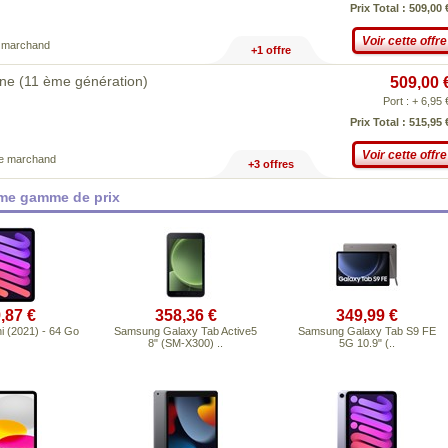
Prix Total : 509,00 
Voir cette offre
e marchand
+1 offre
une (11 ème génération)
509,00 
Port : + 6,95 
Prix Total : 515,95 
Voir cette offre
ce marchand
+3 offres
ême gamme de prix
,87 €
358,36 €
349,99 €
i (2021) - 64 Go
Samsung Galaxy Tab Active5
Samsung Galaxy Tab S9 FE
8" (SM-X300) ..
5G 10.9" (..