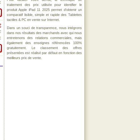
€
traitement des prix utilisée pour identifier le
produit Apple iPad 11 2025 permet d'obtenir un
comparatif lisible, simple et rapide des Tablettes
tactiles & PC en vente sur Internet.
€
Dans un souci de transparence, nous intégrons
€
dans nos résultats des marchands avec qui nous
entretenons des relations commerciales, mais
€
également des enseignes référencées 100%
gratuitement. Le classement des offres
présentées est réalisé par défaut en fonction des
meilleurs prix de vente.