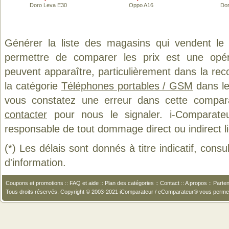
Doro Leva E30
Oppo A16
Dor
Générer la liste des magasins qui vendent le
permettre de comparer les prix est une opér
peuvent apparaître, particulièrement dans la re
la catégorie
Téléphones portables / GSM
dans le
vous constatez une erreur dans cette compar
contacter
pour nous le signaler. i-Comparate
responsable de tout dommage direct ou indirect lié 
(*) Les délais sont donnés à titre indicatif, cons
d'information.
Coupons et promotions
::
FAQ et aide
::
Plan des catégories
::
Contact
::
A propos
::
Parten
Tous droits réservés. Copyright © 2003-2021 iComparateur / eComparateur® vous perme