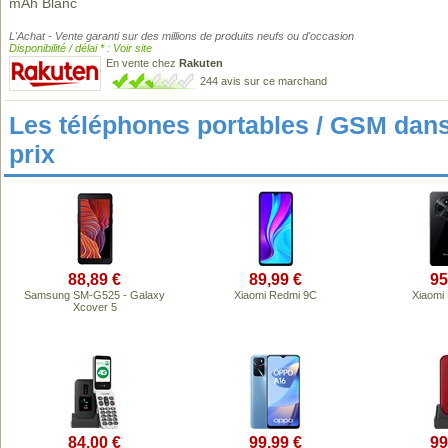
mAh Blanc
L'Achat - Vente garanti sur des millions de produits neufs ou d'occasion
Disponibilité / délai * : Voir site
En vente chez
Rakuten
244 avis sur ce marchand
Les téléphones portables / GSM da
prix
88,89 €
89,99 €
95
Samsung SM-G525 - Galaxy
Xiaomi Redmi 9C
Xiaomi
Xcover 5
84,00 €
99,99 €
99