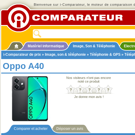
Bienvenue sur i-Comparateur, le moteur de comparaison de
Matériel informatique
Image, Son & Téléphonie
Elect
i-Comparateur de prix
»
Image, son & téléphonie
»
Téléphonie & GPS
»
Télép
Oppo A40
Nos visiteurs n'ont pas encore
noté ce produit
Je donne mon avis !
Comparer et acheter
Déposer un avis