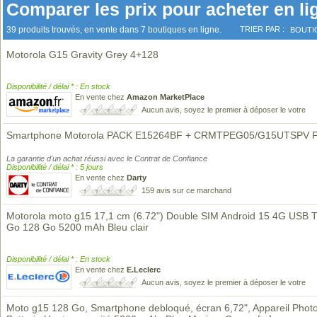
Comparer les prix pour acheter en li
39 produits trouvés, en vente dans 7 boutiques en ligne.
TRIER PAR :
BOUTI
Motorola G15 Gravity Grey 4+128
Disponibilité / délai * : En stock
En vente chez
Amazon MarketPlace
Aucun avis, soyez le premier à déposer le votre
Smartphone Motorola PACK E15264BF + CRMTPEG05/G15UTSPV 
La garantie d'un achat réussi avec le Contrat de Confiance
Disponibilité / délai * : 5 jours
En vente chez
Darty
159 avis sur ce marchand
Motorola moto g15 17,1 cm (6.72") Double SIM Android 15 4G USB 
Go 128 Go 5200 mAh Bleu clair
Disponibilité / délai * : En stock
En vente chez
E.Leclerc
Aucun avis, soyez le premier à déposer le votre
Moto g15 128 Go, Smartphone debloqué, écran 6,72", Appareil Phot