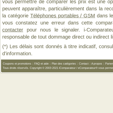
vous permettre de comparer les prix est une op
peuvent apparaître, particulièrement dans la re
la catégorie
Téléphones portables / GSM
dans le
vous constatez une erreur dans cette compar
contacter
pour nous le signaler. i-Comparate
responsable de tout dommage direct ou indirect lié 
(*) Les délais sont donnés à titre indicatif, cons
d'information.
Coupons et promotions
::
FAQ et aide
::
Plan des catégories
::
Contact
::
A propos
::
Parten
Tous droits réservés. Copyright © 2003-2021 iComparateur / eComparateur® vous perme