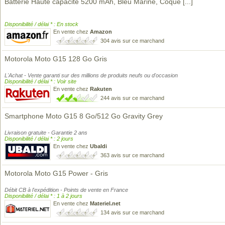
Batterie Haute capacité 5200 mAh, Bleu Marine, Coque
[...]
Disponibilité / délai * : En stock
En vente chez
Amazon
304 avis sur ce marchand
Motorola Moto G15 128 Go Gris
L'Achat - Vente garanti sur des millions de produits neufs ou d'occasion
Disponibilité / délai * : Voir site
En vente chez
Rakuten
244 avis sur ce marchand
Smartphone Moto G15 8 Go/512 Go Gravity Grey
Livraison gratuite - Garantie 2 ans
Disponibilité / délai * : 2 jours
En vente chez
Ubaldi
363 avis sur ce marchand
Motorola Moto G15 Power - Gris
Débit CB à l'expédition - Points de vente en France
Disponibilité / délai * : 1 à 2 jours
En vente chez
Materiel.net
134 avis sur ce marchand