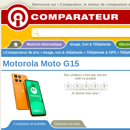
Bienvenue sur i-Comparateur, le moteur de comparaison de
Matériel informatique
Image, Son & Téléphonie
Elect
i-Comparateur de prix
»
Image, son & téléphonie
»
Téléphonie & GPS
»
Télép
Motorola Moto G15
Nos visiteurs n'ont pas encore
noté ce produit
Je donne mon avis !
Comparer et acheter
Déposer un avis