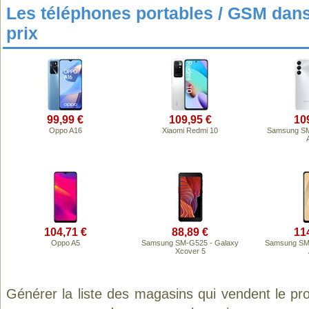
Les téléphones portables / GSM da
prix
99,99 €
109,95 €
10
Oppo A16
Xiaomi Redmi 10
Samsung SM
104,71 €
88,89 €
11
Oppo A5
Samsung SM-G525 - Galaxy
Samsung SM-
Xcover 5
Générer la liste des magasins qui vendent le pr