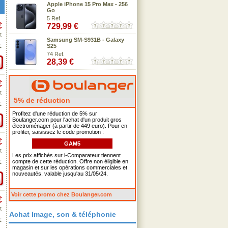
Apple iPhone 15 Pro Max - 256
Go
5 Ref.
€
729,99 €
€
Samsung SM-S931B - Galaxy
€
S25
74 Ref.
28,39 €
€
€
5% de réduction
€
Profitez d'une réduction de 5% sur
Boulanger.com pour l'achat d'un produit gros
électroménager (à partir de 449 euro). Pour en
profiter, saisissez le code promotion :
€
GAM5
€
Les prix affichés sur i-Comparateur tiennent
compte de cette réduction. Offre non éligible en
€
magasin et sur les opérations commerciales et
nouveautés, valable jusqu'au 31/05/24.
Voir cette promo chez Boulanger.com
€
€
Achat Image, son & téléphonie
€