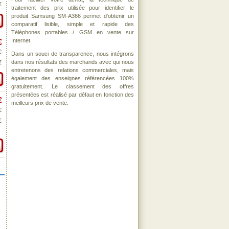
€
traitement des prix utilisée pour identifier le
produit Samsung SM-A366 permet d'obtenir un
comparatif lisible, simple et rapide des
Téléphones portables / GSM en vente sur
Internet.
€
€
Dans un souci de transparence, nous intégrons
dans nos résultats des marchands avec qui nous
€
entretenons des relations commerciales, mais
également des enseignes référencées 100%
gratuitement. Le classement des offres
présentées est réalisé par défaut en fonction des
€
meilleurs prix de vente.
€
€