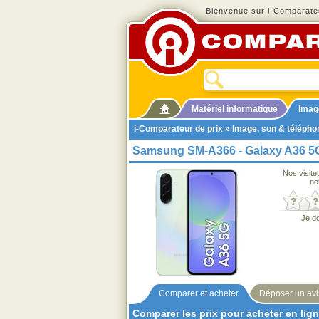
Bienvenue sur i-Comparateu
Matériel informatique
Imag
i-Comparateur de prix
»
Image, son & télépho
Samsung SM-A366 - Galaxy A36 5
Nos visite
no
Je d
Comparer et acheter
Déposer un avi
Comparer les prix pour acheter en lig