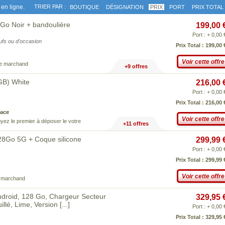
en ligne.
TRIER PAR :
BOUTIQUE
DÉSIGNATION
PRIX
PORT
PRIX TOTAL
o Noir + bandoulière
199,00 
Port : + 0,00 
eufs ou d'occasion
Prix Total : 199,00 
Voir cette offre
ce marchand
+9 offres
GB) White
216,00 
Port : + 0,00 
Prix Total : 216,00 
ace
Voir cette offre
yez le premier à déposer le votre
+11 offres
8Go 5G + Coque silicone
299,99 
Port : + 0,00 
Prix Total : 299,99 
Voir cette offre
e marchand
roid, 128 Go, Chargeur Secteur
329,95 
llé, Lime, Version
[...]
Port : + 0,00 
Prix Total : 329,95 