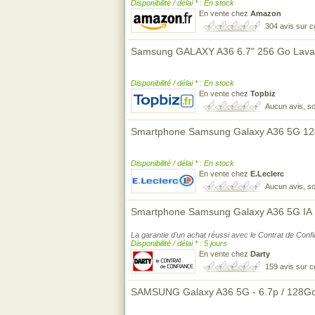
Disponibilité / délai * : En stock
En vente chez
Amazon
304 avis sur 
Samsung GALAXY A36 6.7" 256 Go Lav
Disponibilité / délai * : En stock
En vente chez
Topbiz
Aucun avis, so
Smartphone Samsung Galaxy A36 5G 1
Disponibilité / délai * : En stock
En vente chez
E.Leclerc
Aucun avis, so
Smartphone Samsung Galaxy A36 5G IA 
La garantie d'un achat réussi avec le Contrat de Conf
Disponibilité / délai * : 5 jours
En vente chez
Darty
159 avis sur 
SAMSUNG Galaxy A36 5G - 6.7p / 128Go 