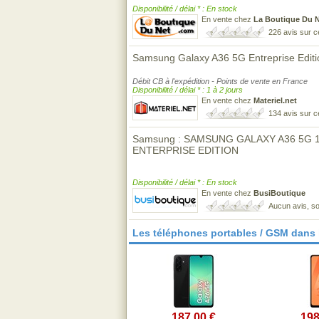
Disponibilité / délai * : En stock
En vente chez
La Boutique Du 
226 avis sur 
Samsung Galaxy A36 5G Entreprise Editio
Débit CB à l'expédition - Points de vente en France
Disponibilité / délai * : 1 à 2 jours
En vente chez
Materiel.net
134 avis sur 
Samsung : SAMSUNG GALAXY A36 5G
ENTERPRISE EDITION
Disponibilité / délai * : En stock
En vente chez
BusiBoutique
Aucun avis, so
Les téléphones portables / GSM dans
187,00 €
198