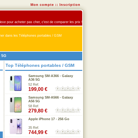
Mon compte
::
Inscription
flexe pour acheter pas cher, c'est de comparer les prix !
er dans les Téléphones portables / GSM
6 5G
Top Téléphones portables / GSM
Samsung SM-A366 - Galaxy
A36 5G
52 Ref.
199,00 €
Samsung SM-A566 - Galaxy
A56 5G
58 Ref.
279,80 €
Apple iPhone 17 - 256 Go
35 Ref.
744,99 €