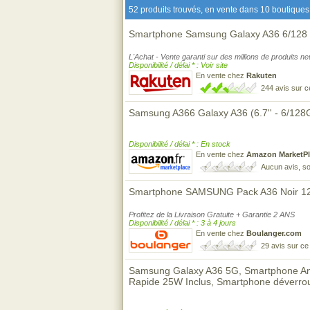
52 produits trouvés, en vente dans 10 boutiques 
Smartphone Samsung Galaxy A36 6/128 G
L'Achat - Vente garanti sur des millions de produits n
Disponibilité / délai * : Voir site
En vente chez
Rakuten
244 avis sur 
Samsung A366 Galaxy A36 (6.7'' - 6/128
Disponibilité / délai * : En stock
En vente chez
Amazon MarketPl
Aucun avis, so
Smartphone SAMSUNG Pack A36 Noir 12
Profitez de la Livraison Gratuite + Garantie 2 ANS
Disponibilité / délai * : 3 à 4 jours
En vente chez
Boulanger.com
29 avis sur c
Samsung Galaxy A36 5G, Smartphone And
Rapide 25W Inclus, Smartphone déverroui