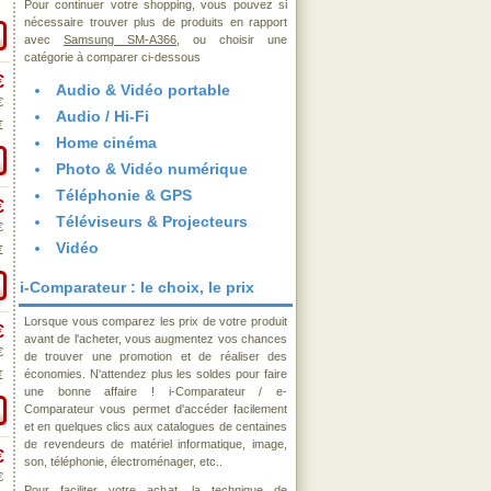
Pour continuer votre shopping, vous pouvez si
nécessaire trouver plus de produits en rapport
avec
Samsung SM-A366
, ou choisir une
catégorie à comparer ci-dessous
€
Audio & Vidéo portable
€
Audio / Hi-Fi
€
Home cinéma
Photo & Vidéo numérique
Téléphonie & GPS
€
Téléviseurs & Projecteurs
€
Vidéo
€
i-Comparateur : le choix, le prix
Lorsque vous comparez les prix de votre produit
€
avant de l'acheter, vous augmentez vos chances
€
de trouver une promotion et de réaliser des
économies. N'attendez plus les soldes pour faire
€
une bonne affaire ! i-Comparateur / e-
Comparateur vous permet d'accéder facilement
et en quelques clics aux catalogues de centaines
de revendeurs de matériel informatique, image,
€
son, téléphonie, électroménager, etc..
€
Pour faciliter votre achat, la technique de