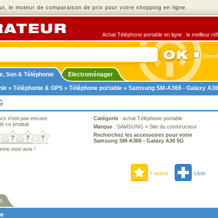
r, le moteur de comparaison de prix pour votre shopping en ligne.
Achat Téléphone portable en ligne : le meilleur ré
Cherch
e, Son & Téléphonie
Electroménager
nie
»
Téléphonie & GPS
»
Téléphone portable
» Samsung SM-A366 - Galaxy A3
G
urs n'ont pas encore
Catégorie
:
achat Téléphone portable
té ce produit
Marque
:
SAMSUNG
»
Site du constructeur
Recherchez les accessoires pour votre
Samsung SM-A366 - Galaxy A36 5G
onne mon avis !
Favoris
Liste
s
ne