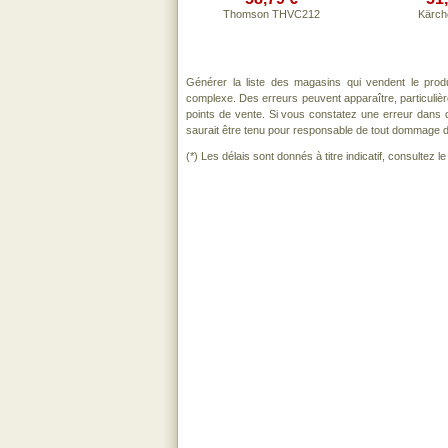
Thomson THVC212
Kärch
Générer la liste des magasins qui vendent le prod
complexe. Des erreurs peuvent apparaître, particuli
points de vente. Si vous constatez une erreur dans 
saurait être tenu pour responsable de tout dommage direc
(*) Les délais sont donnés à titre indicatif, consultez 