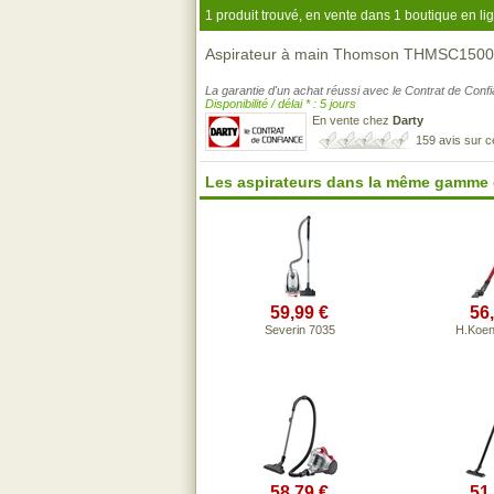
1 produit trouvé, en vente dans 1 boutique en li
Aspirateur à main Thomson THMSC1500
La garantie d'un achat réussi avec le Contrat de Conf
Disponibilité / délai * : 5 jours
En vente chez
Darty
159 avis sur 
Les aspirateurs dans la même gamme 
59,99 €
56
Severin 7035
H.Koen
58,79 €
51