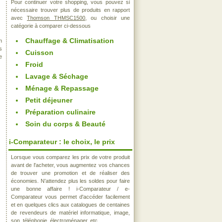
Pour continuer votre shopping, vous pouvez si
nécessaire trouver plus de produits en rapport
avec
Thomson THMSC1500
, ou choisir une
catégorie à comparer ci-dessous
Chauffage & Climatisation
n
s
Cuisson
e
Froid
Lavage & Séchage
Ménage & Repassage
Petit déjeuner
Préparation culinaire
Soin du corps & Beauté
i-Comparateur : le choix, le prix
Lorsque vous comparez les prix de votre produit
avant de l'acheter, vous augmentez vos chances
de trouver une promotion et de réaliser des
économies. N'attendez plus les soldes pour faire
une bonne affaire ! i-Comparateur / e-
Comparateur vous permet d'accéder facilement
et en quelques clics aux catalogues de centaines
de revendeurs de matériel informatique, image,
son, téléphonie, électroménager, etc..