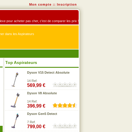
Mon compte
::
Inscription
éflexe pour acheter pas cher, c'est de comparer les prix !
er dans les Aspirateurs
Top Aspirateurs
Dyson V15 Detect Absolute
14 Ref.
569,99 €
Dyson V8 Absolute
14 Ref.
396,99 €
Dyson Gen5 Detect
7 Ref.
799,00 €