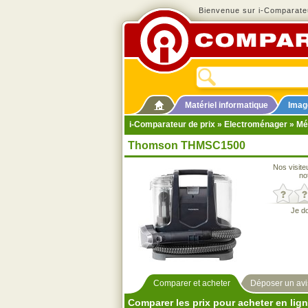
Bienvenue sur i-Comparateu
Matériel informatique
Imag
i-Comparateur de prix
»
Electroménager
»
Mé
Thomson THMSC1500
Nos visite
no
Je d
Comparer et acheter
Déposer un avi
Comparer les prix pour acheter en lig