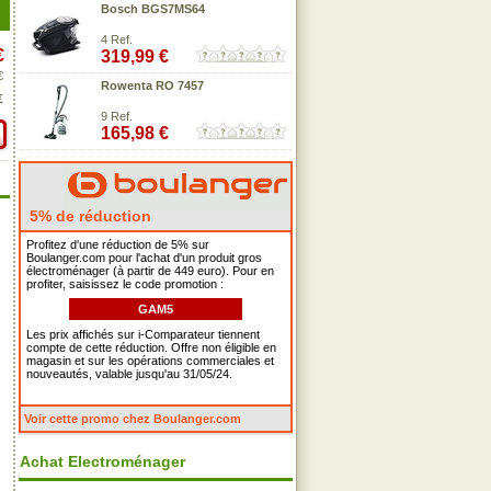
Bosch BGS7MS64
4 Ref.
€
319,99 €
€
Rowenta RO 7457
€
9 Ref.
165,98 €
5% de réduction
Profitez d'une réduction de 5% sur
Boulanger.com pour l'achat d'un produit gros
électroménager (à partir de 449 euro). Pour en
profiter, saisissez le code promotion :
GAM5
Les prix affichés sur i-Comparateur tiennent
compte de cette réduction. Offre non éligible en
magasin et sur les opérations commerciales et
nouveautés, valable jusqu'au 31/05/24.
Voir cette promo chez Boulanger.com
Achat Electroménager