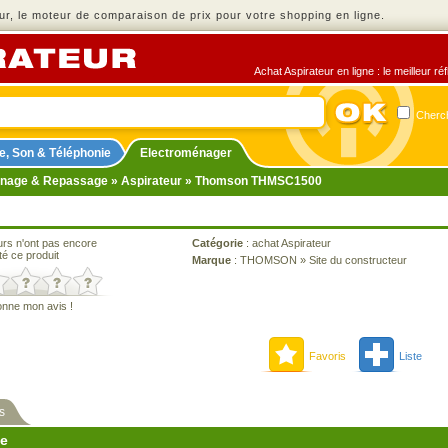
r, le moteur de comparaison de prix pour votre shopping en ligne.
Achat Aspirateur en ligne : le meilleur r
Cherch
e, Son & Téléphonie
Electroménager
nage & Repassage
»
Aspirateur
» Thomson THMSC1500
urs n'ont pas encore
Catégorie
:
achat Aspirateur
té ce produit
Marque
:
THOMSON
»
Site du constructeur
onne mon avis !
Favoris
Liste
s
ne