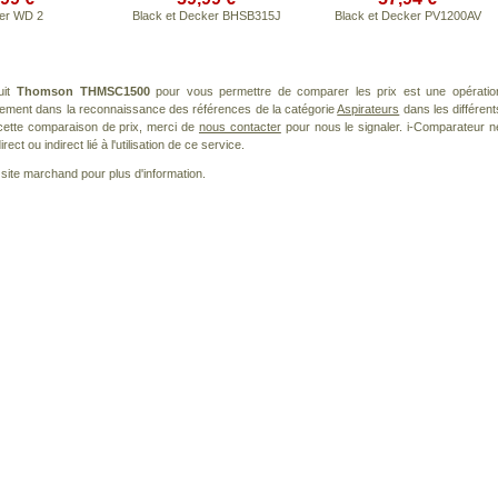
er WD 2
Black et Decker BHSB315J
Black et Decker PV1200AV
uit
Thomson THMSC1500
pour vous permettre de comparer les prix est une opératio
èrement dans la reconnaissance des références de la catégorie
Aspirateurs
dans les différent
cette comparaison de prix, merci de
nous contacter
pour nous le signaler. i-Comparateur n
t ou indirect lié à l'utilisation de ce service.
le site marchand pour plus d'information.