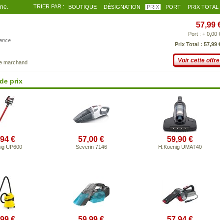
gne.
TRIER PAR :
BOUTIQUE
DÉSIGNATION
PRIX
PORT
PRIX TOTAL
57,99 
Port : + 0,00 
iance
Prix Total : 57,99 
Voir cette offre
ce marchand
de prix
,94 €
57,00 €
59,90 €
ig UP600
Severin 7146
H.Koenig UMAT40
,99 €
59,99 €
57,94 €