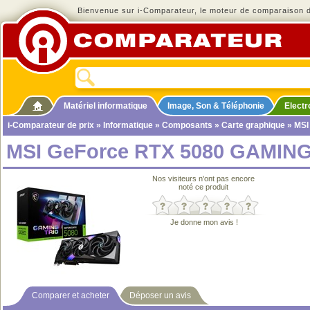
Bienvenue sur i-Comparateur, le moteur de comparaison de
Matériel informatique
Image, Son & Téléphonie
Elect
i-Comparateur de prix
»
Informatique
»
Composants
»
Carte graphique
» MSI
MSI GeForce RTX 5080 GAMING 
Nos visiteurs n'ont pas encore
noté ce produit
Je donne mon avis !
Comparer et acheter
Déposer un avis