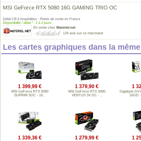
MSI GeForce RTX 5080 16G GAMING TRIO OC
Débit CB à l'expédition - Points de vente en France
Disponibilité / délai * : 1 à 2 jours
En vente chez
Materiel.net
134 avis sur ce marchand
Les cartes graphiques dans la mêm
1 399,99 €
1 379,90 €
1 3
MSI GeForce RTX 5080
MSI GeForce RTX 3090
Gigabyte GV
SUPRIM SOC - 16 ..
VENTUS 3X OC - ..
16GD -
1 339,36 €
1 279,99 €
1 2