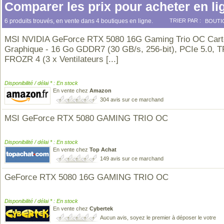
Comparer les prix pour acheter en li
6 produits trouvés, en vente dans 4 boutiques en ligne.
TRIER PAR :
BOUTI
MSI NVIDIA GeForce RTX 5080 16G Gaming Trio OC Cart
Graphique - 16 Go GDDR7 (30 GB/s, 256-bit), PCIe 5.0, T
FROZR 4 (3 x Ventilateurs
[...]
Disponibilité / délai * : En stock
En vente chez
Amazon
304 avis sur ce marchand
MSI GeForce RTX 5080 GAMING TRIO OC
Disponibilité / délai * : En stock
En vente chez
Top Achat
149 avis sur ce marchand
GeForce RTX 5080 16G GAMING TRIO OC
Disponibilité / délai * : En stock
En vente chez
Cybertek
Aucun avis, soyez le premier à déposer le votre