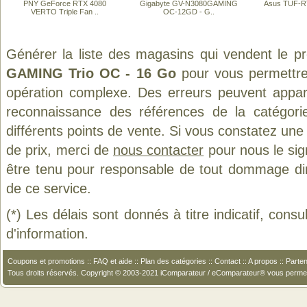
PNY GeForce RTX 4080
Gigabyte GV-N3080GAMING
Asus TUF-R
VERTO Triple Fan ..
OC-12GD - G..
Générer la liste des magasins qui vendent le p
GAMING Trio OC - 16 Go
pour vous permettre
opération complexe. Des erreurs peuvent appara
reconnaissance des références de la catégor
différents points de vente. Si vous constatez un
de prix, merci de
nous contacter
pour nous le sig
être tenu pour responsable de tout dommage direct
de ce service.
(*) Les délais sont donnés à titre indicatif, cons
d'information.
Coupons et promotions
::
FAQ et aide
::
Plan des catégories
::
Contact
::
A propos
::
Parten
Tous droits réservés. Copyright © 2003-2021 iComparateur / eComparateur® vous perme