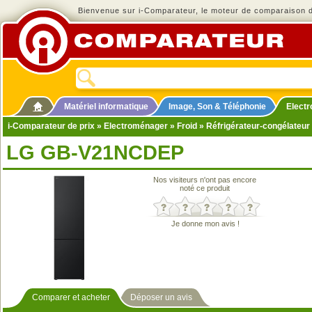
Bienvenue sur i-Comparateur, le moteur de comparaison de
Matériel informatique
Image, Son & Téléphonie
Elect
i-Comparateur de prix
»
Electroménager
»
Froid
»
Réfrigérateur-congélateur
LG GB-V21NCDEP
Nos visiteurs n'ont pas encore
noté ce produit
Je donne mon avis !
Comparer et acheter
Déposer un avis