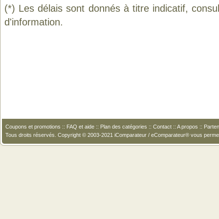
(*) Les délais sont donnés à titre indicatif, cons
d'information.
Coupons et promotions
::
FAQ et aide
::
Plan des catégories
::
Contact
::
A propos
::
Parten
Tous droits réservés. Copyright © 2003-2021 iComparateur / eComparateur® vous perme