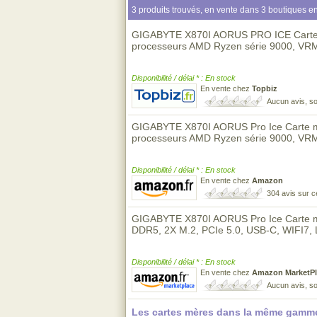
3 produits trouvés, en vente dans 3 boutiques en
GIGABYTE X870I AORUS PRO ICE Carte m
processeurs AMD Ryzen série 9000, VRM
Disponibilité / délai * : En stock
En vente chez
Topbiz
Aucun avis, so
GIGABYTE X870I AORUS Pro Ice Carte m
processeurs AMD Ryzen série 9000, VR
Disponibilité / délai * : En stock
En vente chez
Amazon
304 avis sur 
GIGABYTE X870I AORUS Pro Ice Carte m
DDR5, 2X M.2, PCIe 5.0, USB-C, WIFI7,
Disponibilité / délai * : En stock
En vente chez
Amazon MarketPl
Aucun avis, so
Les cartes mères dans la même gamme