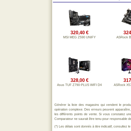
320,40 €
324
MSI MEG Z590 UNIFY
ASRock 
328,00 €
317
Asus TUF Z790-PLUS WIFI D4
ASRock X57
Générer la liste des magasins qui vendent le produ
opération complexe. Des erreurs peuvent apparaître,
les différents points de vente. Si vous constatez u
Comparateur ne saurait être tenu pour responsable de to
(*) Les délais sont donnés à titre indicatif, consultez 