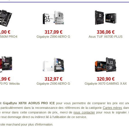
,00 €
317,09 €
336,06 €
B560M PRO4
Gigabyte Z890 AERO G
Asus TUF X670E-PLUS
,99 €
312,97 €
320,90 €
0 PG Velocita
Gigabyte Z690 AERO G
Gigabyte X670 GAMING X AX
it
GigaByte X870I AORUS PRO ICE
pour vous permettre de comparer les prix est un
 particulièrement dans la reconnaissance des références de la catégorie
Cartes mères
dan
ne erreur dans cette comparaison de prix, merci de
nous contacter
pour nous le signaler. i
ut dommage direct ou indirect lié à l'utilisation de ce service.
le site marchand pour plus d'information.