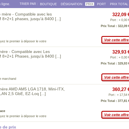
 ligne.
TRIER PAR :
BOUTIQUE
DÉSIGNATION
PRIX
PORT
PRIX TOTAL
ère - Compatible avec les
322,09 
 8+2+1 phases, jusqu'à 8400
[...]
Port : + 0,00 
Prix Total : 322,09 
Voir cette offre
yez le premier à déposer le votre
ère - Compatible avec Les
329,93 
M 8+2+1 Phases, jusqu'à 8400
[...]
Port : + 0,00 
Prix Total : 329,93 
Voir cette offre
ce marchand
ère AMD AM5 LGA 1718, Mini-ITX,
360,27 
 LAN 2,5 GbE, EZ-Loq
[...]
Port : + 17,54 
Prix Total : 377,81 
ace
Voir cette offre
yez le premier à déposer le votre
 de prix