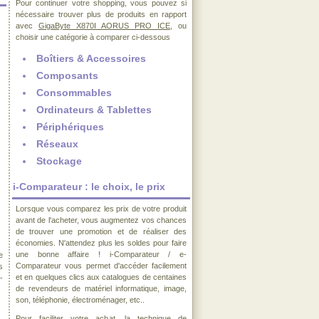
Pour continuer votre shopping, vous pouvez si
nécessaire trouver plus de produits en rapport
avec
GigaByte X870I AORUS PRO ICE
, ou
choisir une catégorie à comparer ci-dessous
Boîtiers & Accessoires
Composants
Consommables
Ordinateurs & Tablettes
Périphériques
Réseaux
Stockage
i-Comparateur : le choix, le prix
Lorsque vous comparez les prix de votre produit
avant de l'acheter, vous augmentez vos chances
de trouver une promotion et de réaliser des
économies. N'attendez plus les soldes pour faire
une bonne affaire ! i-Comparateur / e-
e
Comparateur vous permet d'accéder facilement
s
et en quelques clics aux catalogues de centaines
-
de revendeurs de matériel informatique, image,
son, téléphonie, électroménager, etc..
Pour faciliter votre achat, la technique de