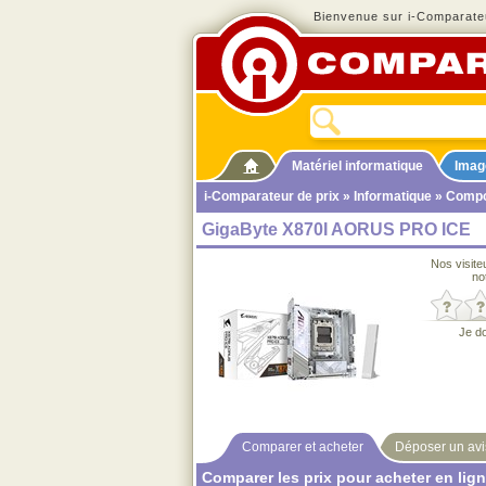
Bienvenue sur i-Comparateu
Matériel informatique
Imag
i-Comparateur de prix
»
Informatique
»
Compo
GigaByte X870I AORUS PRO ICE
Nos visite
no
Je d
Comparer et acheter
Déposer un avi
Comparer les prix pour acheter en lig