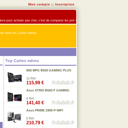
Mon compte
::
Inscription
flexe pour acheter pas cher, c'est de comparer les prix !
er dans les Cartes mères
Top Cartes mères
MSI MPG B550 GAMING PLUS
12 Ref.
115,99 €
Asus STRIX B550-F GAMING
6 Ref.
141,40 €
Asus PRIME Z890-P WIFI
5 Ref.
210,79 €