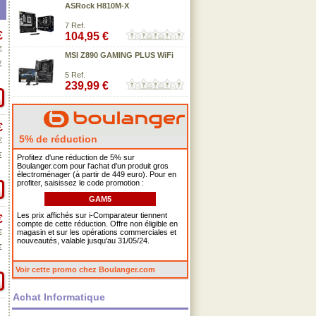
ASRock H810M-X
7 Ref.
€
104,95 €
€
MSI Z890 GAMING PLUS WiFi
€
5 Ref.
239,99 €
€
5% de réduction
€
€
Profitez d'une réduction de 5% sur
Boulanger.com pour l'achat d'un produit gros
électroménager (à partir de 449 euro). Pour en
profiter, saisissez le code promotion :
GAM5
Les prix affichés sur i-Comparateur tiennent
€
compte de cette réduction. Offre non éligible en
€
magasin et sur les opérations commerciales et
nouveautés, valable jusqu'au 31/05/24.
€
Voir cette promo chez Boulanger.com
Achat Informatique