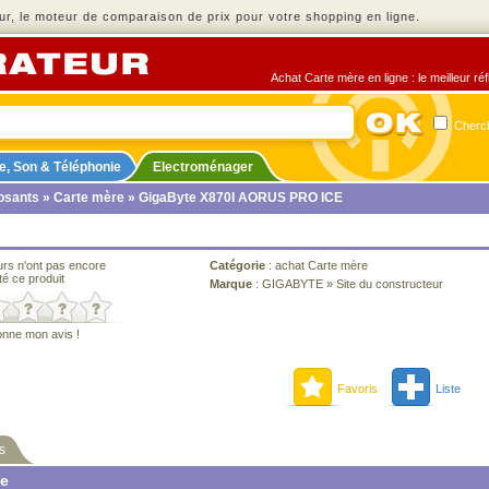
r, le moteur de comparaison de prix pour votre shopping en ligne.
Achat Carte mère en ligne : le meilleur ré
Cherch
e, Son & Téléphonie
Electroménager
sants
»
Carte mère
» GigaByte X870I AORUS PRO ICE
urs n'ont pas encore
Catégorie
:
achat Carte mère
té ce produit
Marque
:
GIGABYTE
»
Site du constructeur
onne mon avis !
Favoris
Liste
s
ne