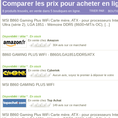
Comparer les prix pour acheter en li
8 produits trouvés, en vente dans 5 boutiques en ligne.
TRIER PAR :
BOUTI
MSI B860 Gaming Plus WiFi Carte mère, ATX - pour processeurs Inte
Ultra (série 2), LGA 1851 - Mémoire DDR5 (8600+MT/s OC),
[...]
Disponibilité / délai * : En stock
En vente chez
Amazon
304 avis sur ce marchand
B860 GAMING PLUS WIFI - B860/LGA1851/DDR5/ATX
Disponibilité / délai * : En stock
En vente chez
Cybertek
Aucun avis, soyez le premier à déposer le votre
MSI B860 GAMING PLUS WIFI
Disponibilité / délai * : En stock
En vente chez
Top Achat
149 avis sur ce marchand
MSI B860 Gaming Plus WiFi Carte mère, ATX - pour processeurs Inte