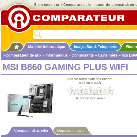
Bienvenue sur i-Comparateur, le moteur de comparaison de
Matériel informatique
Image, Son & Téléphonie
Elect
i-Comparateur de prix
»
Informatique
»
Composants
»
Carte mère
» MSI B86
MSI B860 GAMING PLUS WIFI
Nos visiteurs n'ont pas encore
noté ce produit
Je donne mon avis !
Comparer et acheter
Déposer un avis