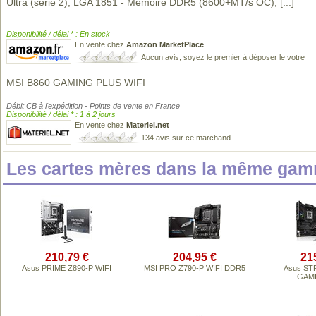
Ultra (série 2), LGA 1851 - Mémoire DDR5 (8600+MT/s OC),
[...]
Disponibilité / délai * : En stock
En vente chez
Amazon MarketPlace
Aucun avis, soyez le premier à déposer le votre
MSI B860 GAMING PLUS WIFI
Débit CB à l'expédition - Points de vente en France
Disponibilité / délai * : 1 à 2 jours
En vente chez
Materiel.net
134 avis sur ce marchand
Les cartes mères dans la même gam
210,79 €
204,95 €
21
Asus PRIME Z890-P WIFI
MSI PRO Z790-P WIFI DDR5
Asus STR
GAMI