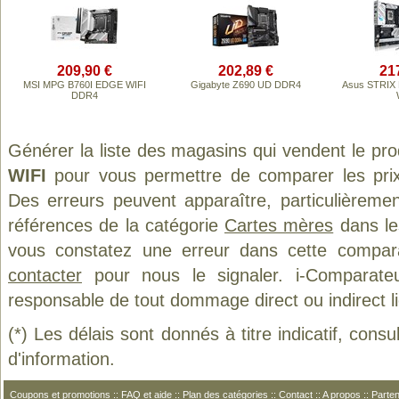
209,90 €
202,89 €
21
MSI MPG B760I EDGE WIFI
Gigabyte Z690 UD DDR4
Asus STRIX
DDR4
Générer la liste des magasins qui vendent le pro
WIFI
pour vous permettre de comparer les prix
Des erreurs peuvent apparaître, particulièreme
références de la catégorie
Cartes mères
dans les
vous constatez une erreur dans cette compar
contacter
pour nous le signaler. i-Comparate
responsable de tout dommage direct ou indirect lié 
(*) Les délais sont donnés à titre indicatif, cons
d'information.
Coupons et promotions
::
FAQ et aide
::
Plan des catégories
::
Contact
::
A propos
::
Parten