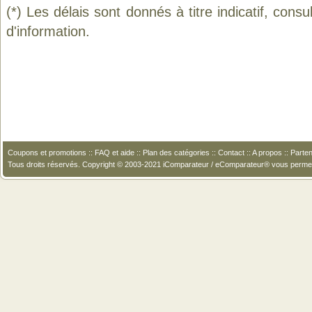
(*) Les délais sont donnés à titre indicatif, cons
d'information.
Coupons et promotions
::
FAQ et aide
::
Plan des catégories
::
Contact
::
A propos
::
Parten
Tous droits réservés. Copyright © 2003-2021 iComparateur / eComparateur® vous perme