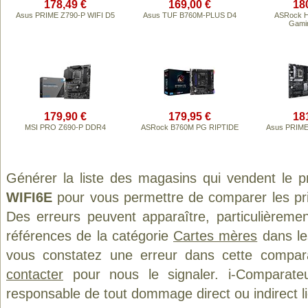
178,49 €
169,00 €
18
Asus PRIME Z790-P WIFI D5
Asus TUF B760M-PLUS D4
ASRock H
Gamin
179,90 €
179,95 €
18
MSI PRO Z690-P DDR4
ASRock B760M PG RIPTIDE
Asus PRIME
Générer la liste des magasins qui vendent le p
WIFI6E
pour vous permettre de comparer les pri
Des erreurs peuvent apparaître, particulièreme
références de la catégorie
Cartes mères
dans les
vous constatez une erreur dans cette compar
contacter
pour nous le signaler. i-Comparate
responsable de tout dommage direct ou indirect lié 