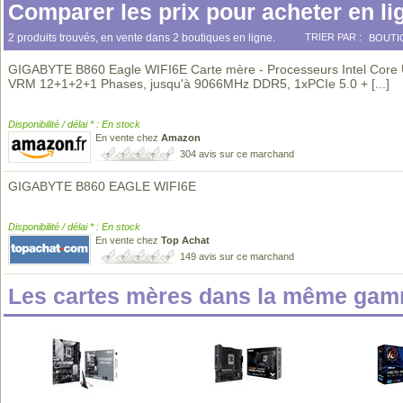
Comparer les prix pour acheter en li
2 produits trouvés, en vente dans 2 boutiques en ligne.
TRIER PAR :
BOUTI
GIGABYTE B860 Eagle WIFI6E Carte mère - Processeurs Intel Core U
VRM 12+1+2+1 Phases, jusqu'à 9066MHz DDR5, 1xPCIe 5.0 +
[...]
Disponibilité / délai * : En stock
En vente chez
Amazon
304 avis sur ce marchand
GIGABYTE B860 EAGLE WIFI6E
Disponibilité / délai * : En stock
En vente chez
Top Achat
149 avis sur ce marchand
Les cartes mères dans la même gam