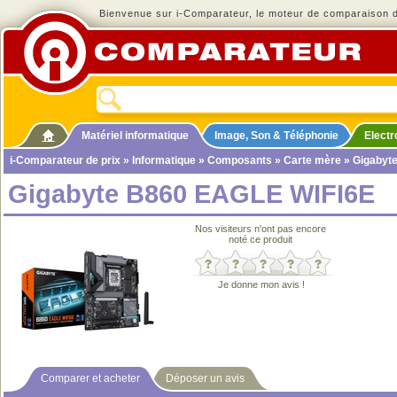
Bienvenue sur i-Comparateur, le moteur de comparaison de
Matériel informatique
Image, Son & Téléphonie
Elect
i-Comparateur de prix
»
Informatique
»
Composants
»
Carte mère
» Gigabyt
Gigabyte B860 EAGLE WIFI6E
Nos visiteurs n'ont pas encore
noté ce produit
Je donne mon avis !
Comparer et acheter
Déposer un avis