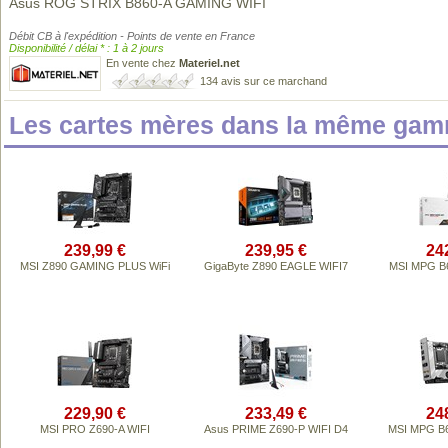
Asus ROG STRIX B860-A GAMING WIFI
Débit CB à l'expédition - Points de vente en France
Disponibilité / délai * : 1 à 2 jours
En vente chez
Materiel.net
134 avis sur ce marchand
Les cartes mères dans la même gam
239,99 €
239,95 €
24
MSI Z890 GAMING PLUS WiFi
GigaByte Z890 EAGLE WIFI7
MSI MPG B
229,90 €
233,49 €
24
MSI PRO Z690-A WIFI
Asus PRIME Z690-P WIFI D4
MSI MPG B6