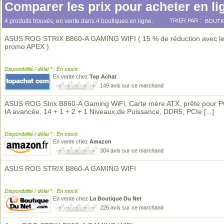
Comparer les prix pour acheter en li
4 produits trouvés, en vente dans 4 boutiques en ligne.
TRIER PAR :
BOUTI
ASUS ROG STRIX B860-A GAMING WIFI ( 15 % de réduction avec l
promo APEX )
Disponibilité / délai * : En stock
En vente chez
Top Achat
149 avis sur ce marchand
ASUS ROG Strix B860-A Gaming WiFi, Carte mère ATX, prête pour 
IA avancée, 14 + 1 + 2 + 1 Niveaux de Puissance, DDR5, PCIe
[...]
Disponibilité / délai * : En stock
En vente chez
Amazon
304 avis sur ce marchand
ASUS ROG STRIX B860-A GAMING WIFI
Disponibilité / délai * : En stock
En vente chez
La Boutique Du Net
226 avis sur ce marchand