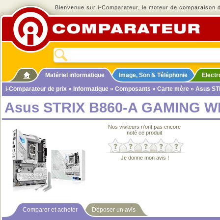
Bienvenue sur i-Comparateur, le moteur de comparaison de
Matériel informatique
Image, Son & Téléphonie
Elect
i-Comparateur de prix
»
Informatique
»
Composants
»
Carte mère
» Asus ST
Asus STRIX B860-A GAMING WI
Nos visiteurs n'ont pas encore
noté ce produit
Je donne mon avis !
Comparer et acheter
Déposer un avis