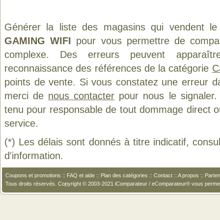
Générer la liste des magasins qui vendent le
GAMING WIFI
pour vous permettre de compare
complexe. Des erreurs peuvent apparaître
reconnaissance des références de la catégorie
C
points de vente. Si vous constatez une erreur d
merci de
nous contacter
pour nous le signaler.
tenu pour responsable de tout dommage direct ou in
service.
(*) Les délais sont donnés à titre indicatif, cons
d'information.
Coupons et promotions
::
FAQ et aide
::
Plan des catégories
::
Contact
::
A propos
::
Parten
Tous droits réservés. Copyright © 2003-2021 iComparateur / eComparateur® vous perme