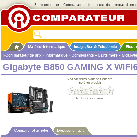
Bienvenue sur i-Comparateur, le moteur de comparaison de
Matériel informatique
Image, Son & Téléphonie
Elect
i-Comparateur de prix
»
Informatique
»
Composants
»
Carte mère
» Gigabyt
Gigabyte B850 GAMING X WIFI
Nos visiteurs n'ont pas encore
noté ce produit
Je donne mon avis !
Comparer et acheter
Déposer un avis