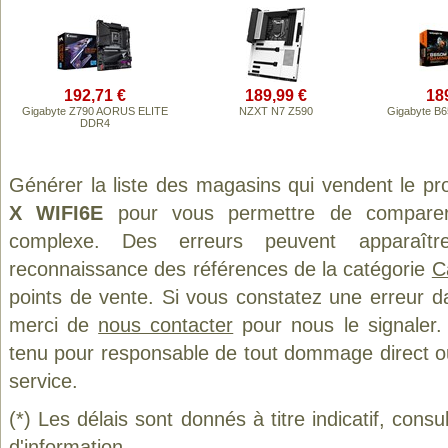
192,71 €
189,99 €
18
Gigabyte Z790 AORUS ELITE
NZXT N7 Z590
Gigabyte B
DDR4
Générer la liste des magasins qui vendent le pr
X WIFI6E
pour vous permettre de comparer 
complexe. Des erreurs peuvent apparaître
reconnaissance des références de la catégorie
C
points de vente. Si vous constatez une erreur d
merci de
nous contacter
pour nous le signaler.
tenu pour responsable de tout dommage direct ou in
service.
(*) Les délais sont donnés à titre indicatif, cons
d'information.