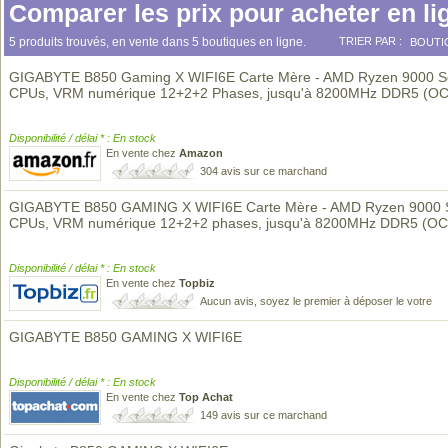
Comparer les prix pour acheter en li
5 produits trouvés, en vente dans 5 boutiques en ligne.
TRIER PAR :
BOUTI
GIGABYTE B850 Gaming X WIFI6E Carte Mère - AMD Ryzen 9000 S
CPUs, VRM numérique 12+2+2 Phases, jusqu'à 8200MHz DDR5 (OC
Disponibilité / délai * : En stock
En vente chez
Amazon
304 avis sur ce marchand
GIGABYTE B850 GAMING X WIFI6E Carte Mère - AMD Ryzen 9000 S
CPUs, VRM numérique 12+2+2 phases, jusqu'à 8200MHz DDR5 (OC
Disponibilité / délai * : En stock
En vente chez
Topbiz
Aucun avis, soyez le premier à déposer le votre
GIGABYTE B850 GAMING X WIFI6E
Disponibilité / délai * : En stock
En vente chez
Top Achat
149 avis sur ce marchand