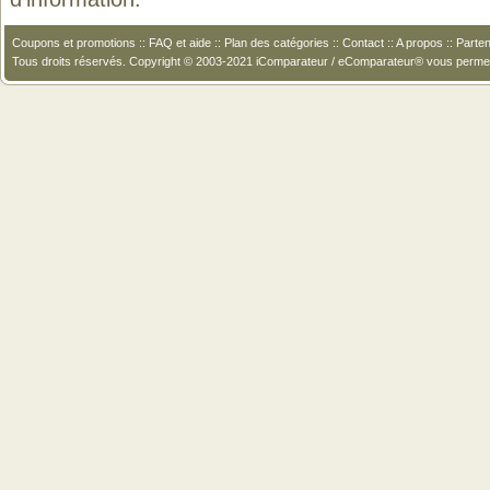
Coupons et promotions
::
FAQ et aide
::
Plan des catégories
::
Contact
::
A propos
::
Parten
Tous droits réservés. Copyright © 2003-2021 iComparateur / eComparateur® vous perme