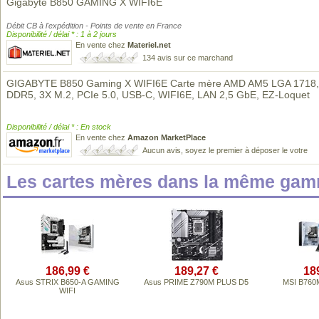
Gigabyte B850 GAMING X WIFI6E
Débit CB à l'expédition - Points de vente en France
Disponibilité / délai * : 1 à 2 jours
En vente chez
Materiel.net
134 avis sur ce marchand
GIGABYTE B850 Gaming X WIFI6E Carte mère AMD AM5 LGA 1718,
DDR5, 3X M.2, PCIe 5.0, USB-C, WIFI6E, LAN 2,5 GbE, EZ-Loquet
Disponibilité / délai * : En stock
En vente chez
Amazon MarketPlace
Aucun avis, soyez le premier à déposer le votre
Les cartes mères dans la même gam
186,99 €
189,27 €
18
Asus STRIX B650-A GAMING
Asus PRIME Z790M PLUS D5
MSI B760M
WIFI