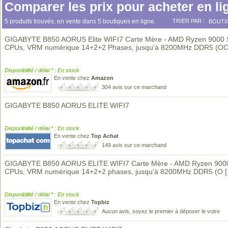
Comparer les prix pour acheter en li
5 produits trouvés, en vente dans 5 boutiques en ligne.
TRIER PAR :
BOUTI
GIGABYTE B850 AORUS Elite WIFI7 Carte Mère - AMD Ryzen 9000 
CPUs, VRM numérique 14+2+2 Phases, jusqu'à 8200MHz DDR5 (OC
Disponibilité / délai * : En stock
En vente chez
Amazon
304 avis sur ce marchand
GIGABYTE B850 AORUS ELITE WIFI7
Disponibilité / délai * : En stock
En vente chez
Top Achat
149 avis sur ce marchand
GIGABYTE B850 AORUS ELITE WIFI7 Carte Mère - AMD Ryzen 9000
CPUs, VRM numérique 14+2+2 phases, jusqu'à 8200MHz DDR5 (O
[
Disponibilité / délai * : En stock
En vente chez
Topbiz
Aucun avis, soyez le premier à déposer le votre