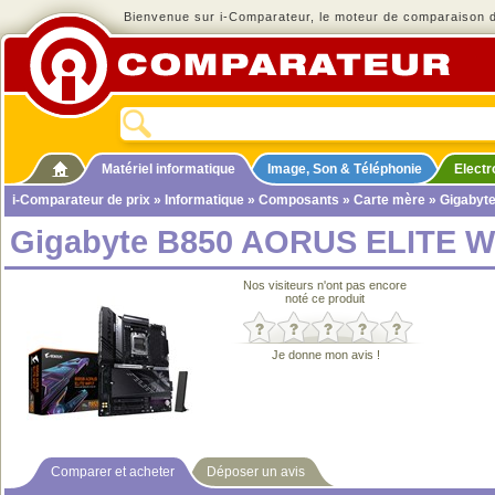
Bienvenue sur i-Comparateur, le moteur de comparaison de
Matériel informatique
Image, Son & Téléphonie
Elect
i-Comparateur de prix
»
Informatique
»
Composants
»
Carte mère
» Gigabyt
Gigabyte B850 AORUS ELITE W
Nos visiteurs n'ont pas encore
noté ce produit
Je donne mon avis !
Comparer et acheter
Déposer un avis