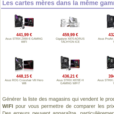
Les cartes mères dans la même gam
441,99 €
459,99 €
43
Asus STRIX Z890-E GAMING
Gigabyte X870 AORUS
Asus ProAr
WIFI
TACHYON ICE
448,15 €
436,21 €
39
Asus ROG Crosshair VIII Hero
Asus STRIX X870E-H
Asus STRIX
Wifi
GAMING WIFI7
Générer la liste des magasins qui vendent le pro
WIFI
pour vous permettre de comparer les prix
Des erreurs peuvent apparaître, particulièreme