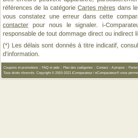
références de la catégorie
Cartes mères
dans les
vous constatez une erreur dans cette compar
contacter
pour nous le signaler. i-Comparate
responsable de tout dommage direct ou indirect lié 
(*) Les délais sont donnés à titre indicatif, cons
d'information.
Coupons et promotions
::
FAQ et aide
::
Plan des catégories
::
Contact
::
A propos
::
Parten
Tous droits réservés. Copyright © 2003-2021 iComparateur / eComparateur® vous perme