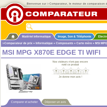
Bienvenue sur i-Comparateur, le moteur de comparaison de
Matériel informatique
Image, Son & Téléphonie
Elect
i-Comparateur de prix
»
Informatique
»
Composants
»
Carte mère
» MSI MPG
MSI MPG X870E EDGE TI WIFI
Nos visiteurs n'ont pas encore
noté ce produit
Je donne mon avis !
Comparer et acheter
Déposer un avis