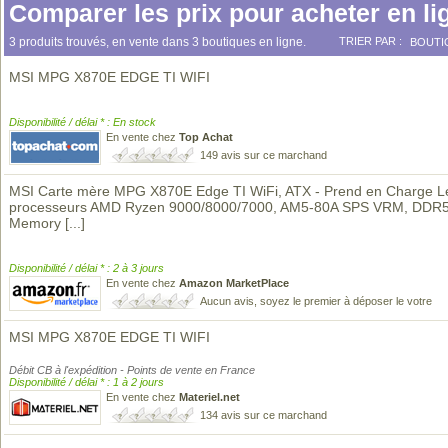
Comparer les prix pour acheter en li
3 produits trouvés, en vente dans 3 boutiques en ligne.
TRIER PAR :
BOUTI
MSI MPG X870E EDGE TI WIFI
Disponibilité / délai * : En stock
En vente chez
Top Achat
149 avis sur ce marchand
MSI Carte mère MPG X870E Edge TI WiFi, ATX - Prend en Charge L
processeurs AMD Ryzen 9000/8000/7000, AM5-80A SPS VRM, DDR
Memory
[...]
Disponibilité / délai * : 2 à 3 jours
En vente chez
Amazon MarketPlace
Aucun avis, soyez le premier à déposer le votre
MSI MPG X870E EDGE TI WIFI
Débit CB à l'expédition - Points de vente en France
Disponibilité / délai * : 1 à 2 jours
En vente chez
Materiel.net
134 avis sur ce marchand