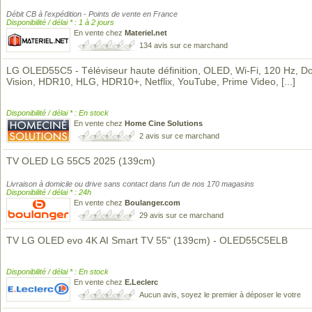
Débit CB à l'expédition - Points de vente en France
Disponibilité / délai * : 1 à 2 jours
En vente chez
Materiel.net
134 avis sur ce marchand
LG OLED55C5 - Téléviseur haute définition, OLED, Wi-Fi, 120 Hz, D
Vision, HDR10, HLG, HDR10+, Netflix, YouTube, Prime Video,
[...]
Disponibilité / délai * : En stock
En vente chez
Home Cine Solutions
2 avis sur ce marchand
TV OLED LG 55C5 2025 (139cm)
Livraison à domicile ou drive sans contact dans l'un de nos 170 magasins
Disponibilité / délai * : 24h
En vente chez
Boulanger.com
29 avis sur ce marchand
TV LG OLED evo 4K AI Smart TV 55" (139cm) - OLED55C5ELB
Disponibilité / délai * : En stock
En vente chez
E.Leclerc
Aucun avis, soyez le premier à déposer le votre