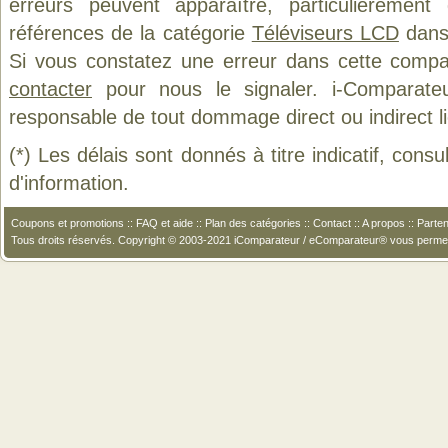
erreurs peuvent apparaître, particulièremen
références de la catégorie
Téléviseurs LCD
dans 
Si vous constatez une erreur dans cette compa
contacter
pour nous le signaler. i-Comparate
responsable de tout dommage direct ou indirect lié 
(*) Les délais sont donnés à titre indicatif, cons
d'information.
Coupons et promotions
::
FAQ et aide
::
Plan des catégories
::
Contact
::
A propos
::
Parten
Tous droits réservés. Copyright © 2003-2021 iComparateur / eComparateur® vous perme