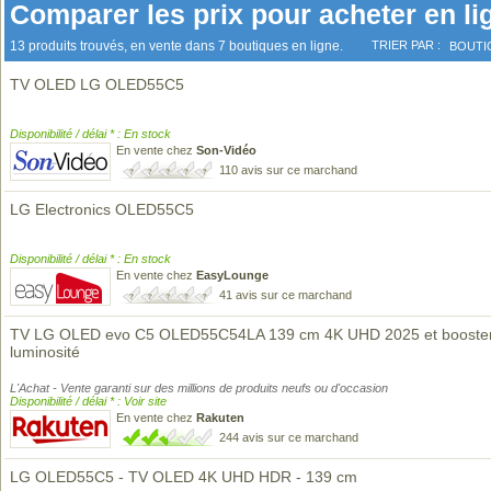
Comparer les prix pour acheter en li
13 produits trouvés, en vente dans 7 boutiques en ligne.
TRIER PAR :
BOUTI
TV OLED LG OLED55C5
Disponibilité / délai * : En stock
En vente chez
Son-Vidéo
110 avis sur ce marchand
LG Electronics OLED55C5
Disponibilité / délai * : En stock
En vente chez
EasyLounge
41 avis sur ce marchand
TV LG OLED evo C5 OLED55C54LA 139 cm 4K UHD 2025 et booste
luminosité
L'Achat - Vente garanti sur des millions de produits neufs ou d'occasion
Disponibilité / délai * : Voir site
En vente chez
Rakuten
244 avis sur ce marchand
LG OLED55C5 - TV OLED 4K UHD HDR - 139 cm