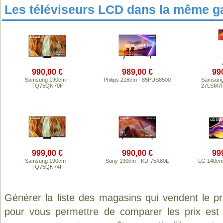
Les téléviseurs LCD dans la même 
990,00 €
989,00 €
99
Samsung 190cm -
Philips 216cm - 85PUS8500
Samsung
TQ75QN70F
27LSM7F
999,00 €
990,00 €
99
Samsung 190cm -
Sony 190cm - KD-75X80L
LG 140cm
TQ75QN74F
Générer la liste des magasins qui vendent le p
pour vous permettre de comparer les prix est