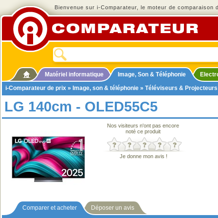
Bienvenue sur i-Comparateur, le moteur de comparaison de
Matériel informatique
Image, Son & Téléphonie
Elect
i-Comparateur de prix
»
Image, son & téléphonie
»
Téléviseurs & Projecteurs
LG 140cm - OLED55C5
Nos visiteurs n'ont pas encore
noté ce produit
Je donne mon avis !
Comparer et acheter
Déposer un avis