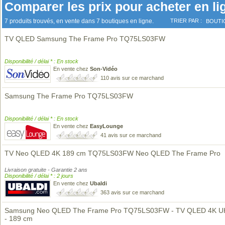
Comparer les prix pour acheter en li
7 produits trouvés, en vente dans 7 boutiques en ligne.
TRIER PAR :
BOUTI
TV QLED Samsung The Frame Pro TQ75LS03FW
Disponibilité / délai * : En stock
En vente chez
Son-Vidéo
110 avis sur ce marchand
Samsung The Frame Pro TQ75LS03FW
Disponibilité / délai * : En stock
En vente chez
EasyLounge
41 avis sur ce marchand
TV Neo QLED 4K 189 cm TQ75LS03FW Neo QLED The Frame Pro
Livraison gratuite - Garantie 2 ans
Disponibilité / délai * : 2 jours
En vente chez
Ubaldi
363 avis sur ce marchand
Samsung Neo QLED The Frame Pro TQ75LS03FW - TV QLED 4K 
- 189 cm