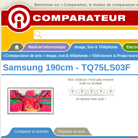
Bienvenue sur i-Comparateur, le moteur de comparaison de
Matériel informatique
Image, Son & Téléphonie
Elect
i-Comparateur de prix
»
Image, son & téléphonie
»
Téléviseurs & Projecteurs
Samsung 190cm - TQ75LS03F
Nos visiteurs n'ont pas encore
noté ce produit
Je donne mon avis !
Comparer et acheter
Déposer un avis