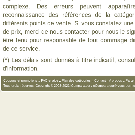
complexe. Des erreurs peuvent apparaître
reconnaissance des références de la catégo
différents points de vente. Si vous constatez un
de prix, merci de
nous contacter
pour nous le sig
être tenu pour responsable de tout dommage direct
de ce service.
(*) Les délais sont donnés à titre indicatif, cons
d'information.
Coupons et promotions
::
FAQ et aide
::
Plan des catégories
::
Contact
::
A propos
::
Parten
Tous droits réservés. Copyright © 2003-2021 iComparateur / eComparateur® vous perme