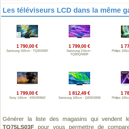
Les téléviseurs LCD dans la même 
1 790,00 €
1 799,00 €
1 7
Samsung 165cm - TQ65S95F
Samsung 216cm -
Philips 16
TQ85QN80F
1 799,00 €
1 812,49 €
1 7
Sony 140cm - K55XR8M2
Samsung 165cm - QE65S95B
Philips 16
Générer la liste des magasins qui vendent l
TQ75LS03F
pour vous permettre de comparer