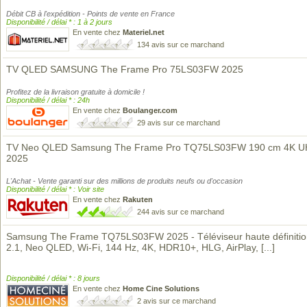
Débit CB à l'expédition - Points de vente en France
Disponibilité / délai * : 1 à 2 jours
En vente chez
Materiel.net
134 avis sur ce marchand
TV QLED SAMSUNG The Frame Pro 75LS03FW 2025
Profitez de la livraison gratuite à domicile !
Disponibilité / délai * : 24h
En vente chez
Boulanger.com
29 avis sur ce marchand
TV Neo QLED Samsung The Frame Pro TQ75LS03FW 190 cm 4K 
2025
L'Achat - Vente garanti sur des millions de produits neufs ou d'occasion
Disponibilité / délai * : Voir site
En vente chez
Rakuten
244 avis sur ce marchand
Samsung The Frame TQ75LS03FW 2025 - Téléviseur haute définiti
2.1, Neo QLED, Wi-Fi, 144 Hz, 4K, HDR10+, HLG, AirPlay,
[...]
Disponibilité / délai * : 8 jours
En vente chez
Home Cine Solutions
2 avis sur ce marchand