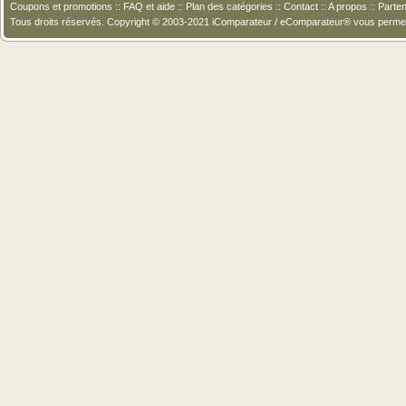
Coupons et promotions
::
FAQ et aide
::
Plan des catégories
::
Contact
::
A propos
::
Parten
Tous droits réservés. Copyright © 2003-2021 iComparateur / eComparateur® vous perme