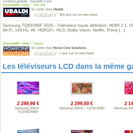
Livraison gratuite - Garantie 2 ans
Disponibilité / délai * : Voir site
En vente chez
Ubaldi
363 avis sur ce marchand
Samsung TQ83S90F 2025 - Téléviseur haute définition, HDMI 2.1, 
Wi-Fi, 144 Hz, 4K, HDR10+, HLG, Dolby Vision, Netflix, Prime
[...]
Disponibilité / délai * : 8 jours
En vente chez
Home Cine Solutions
2 avis sur ce marchand
Les téléviseurs LCD dans la même 
2 289,98 €
2 299,00 €
2 1
Samsung 254cm -
Samsung 190cm - TQ75LS03D
Samsung 16
TQ100QN80F