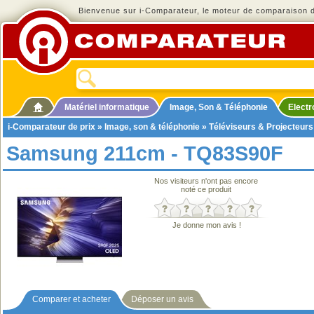
Bienvenue sur i-Comparateur, le moteur de comparaison de
Matériel informatique
Image, Son & Téléphonie
Elect
i-Comparateur de prix
»
Image, son & téléphonie
»
Téléviseurs & Projecteurs
Samsung 211cm - TQ83S90F
Nos visiteurs n'ont pas encore
noté ce produit
Je donne mon avis !
Comparer et acheter
Déposer un avis