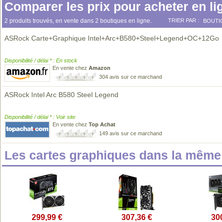
Comparer les prix pour acheter en li
2 produits trouvés, en vente dans 2 boutiques en ligne.
TRIER PAR :
BOUTI
ASRock Carte+Graphique Intel+Arc+B580+Steel+Legend+OC+12Go
Disponibilité / délai * : En stock
En vente chez
Amazon
304 avis sur ce marchand
ASRock Intel Arc B580 Steel Legend
Disponibilité / délai * : Voir site
En vente chez
Top Achat
149 avis sur ce marchand
Les cartes graphiques dans la mêm
299,99 €
307,36 €
30