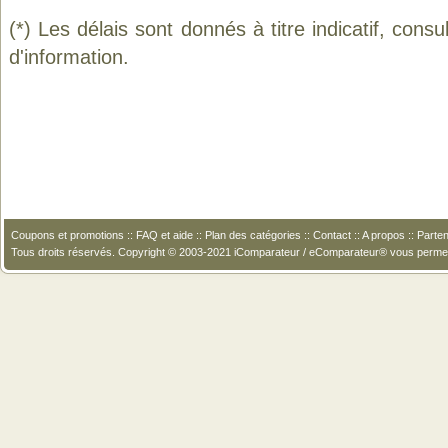
(*) Les délais sont donnés à titre indicatif, cons
d'information.
Coupons et promotions
::
FAQ et aide
::
Plan des catégories
::
Contact
::
A propos
::
Parten
Tous droits réservés. Copyright © 2003-2021 iComparateur / eComparateur® vous perme