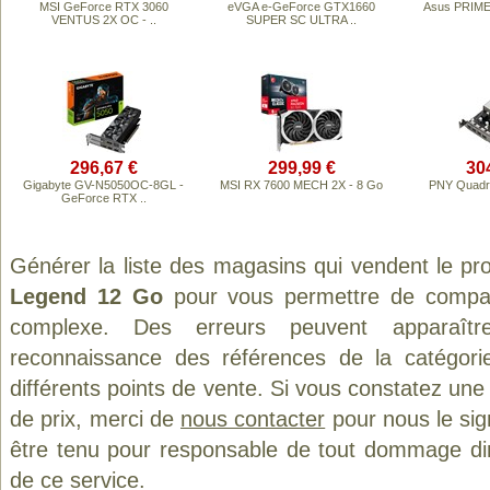
MSI GeForce RTX 3060
eVGA e-GeForce GTX1660
Asus PRIM
VENTUS 2X OC - ..
SUPER SC ULTRA ..
296,67 €
299,99 €
30
Gigabyte GV-N5050OC-8GL -
MSI RX 7600 MECH 2X - 8 Go
PNY Quadr
GeForce RTX ..
Générer la liste des magasins qui vendent le pr
Legend 12 Go
pour vous permettre de compare
complexe. Des erreurs peuvent apparaître
reconnaissance des références de la catégor
différents points de vente. Si vous constatez un
de prix, merci de
nous contacter
pour nous le sig
être tenu pour responsable de tout dommage direct
de ce service.