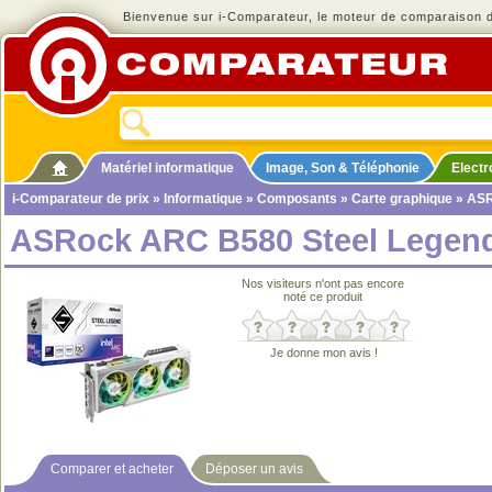
Bienvenue sur i-Comparateur, le moteur de comparaison de
Matériel informatique
Image, Son & Téléphonie
Elect
i-Comparateur de prix
»
Informatique
»
Composants
»
Carte graphique
» ASR
ASRock ARC B580 Steel Legen
Nos visiteurs n'ont pas encore
noté ce produit
Je donne mon avis !
Comparer et acheter
Déposer un avis