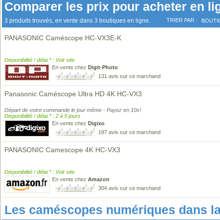
Comparer les prix pour acheter en li
3 produits trouvés, en vente dans 3 boutiques en ligne.
TRIER PAR :
BOUTI
PANASONIC Caméscope HC-VX3E-K
Disponibilité / délai * : Voir site
En vente chez
Digit-Photo
131 avis sur ce marchand
Panasonic Caméscope Ultra HD 4K HC-VX3
Départ de votre commande le jour même - Payez en 10x!
Disponibilité / délai * : 2 à 5 jours
En vente chez
Digixo
197 avis sur ce marchand
PANASONIC Camescope 4K HC-VX3
Disponibilité / délai * : Voir site
En vente chez
Amazon
304 avis sur ce marchand
Les caméscopes numériques dans l