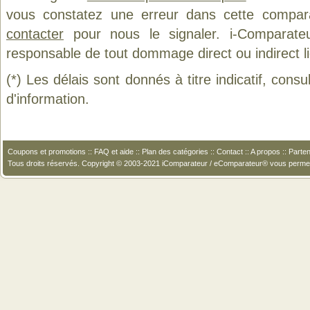
vous constatez une erreur dans cette compar
contacter
pour nous le signaler. i-Comparate
responsable de tout dommage direct ou indirect lié 
(*) Les délais sont donnés à titre indicatif, cons
d'information.
Coupons et promotions
::
FAQ et aide
::
Plan des catégories
::
Contact
::
A propos
::
Parten
Tous droits réservés. Copyright © 2003-2021 iComparateur / eComparateur® vous perme