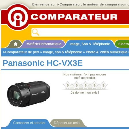
Bienvenue sur i-Comparateur, le moteur de comparaison de
Matériel informatique
Image, Son & Téléphonie
Elect
i-Comparateur de prix
»
Image, son & téléphonie
»
Photo & Vidéo numérique
Panasonic HC-VX3E
Nos visiteurs n'ont pas encore
noté ce produit
Je donne mon avis !
Comparer et acheter
Déposer un avis