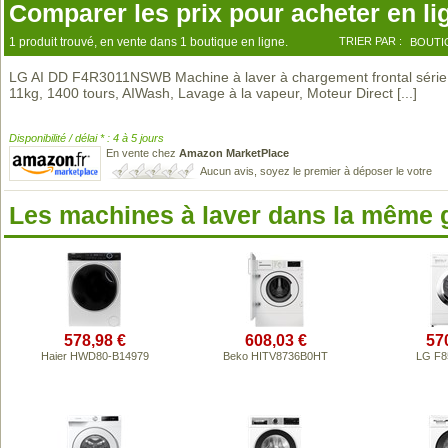
Comparer les prix pour acheter en li
1 produit trouvé, en vente dans 1 boutique en ligne.
TRIER PAR :
BOUTI
LG AI DD F4R3011NSWB Machine à laver à chargement frontal série
11kg, 1400 tours, AIWash, Lavage à la vapeur, Moteur Direct
[...]
Disponibilité / délai * : 4 à 5 jours
En vente chez
Amazon MarketPlace
Aucun avis, soyez le premier à déposer le votre
Les machines à laver dans la même
578,98 €
608,03 €
57
Haier HWD80-B14979
Beko HITV8736B0HT
LG F