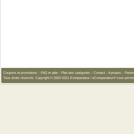
Coupons et promotions
::
FAQ et aide
::
Plan des catégories
::
Contact
::
A propos
::
Parten
Tous droits réservés. Copyright © 2003-2021 iComparateur / eComparateur® vous perme