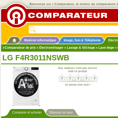
Bienvenue sur i-Comparateur, le moteur de comparaison de
Matériel informatique
Image, Son & Téléphonie
Elect
i-Comparateur de prix
»
Electroménager
»
Lavage & Séchage
»
Lave-linge
» 
LG F4R3011NSWB
Nos visiteurs n'ont pas encore
noté ce produit
Je donne mon avis !
Comparer et acheter
Déposer un avis