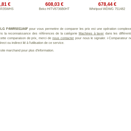
,81 €
608,03 €
678,44 €
4R35WHS
Beko HITV8736B0HT
Whirlpool WDWG 751482
t
LG F4WR5011A6F
pour vous permettre de comparer les prix est une opération complexe
ans la reconnaissance des références de la catégorie
Machines à laver
dans les différent
cette comparaison de prix, merci de
nous contacter
pour nous le signaler. i-Comparateur n
t ou indirect lié à l'utilisation de ce service.
le site marchand pour plus d'information.