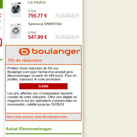
LG F51P12
9 Ref.
€
755,77 €
€
Samsung WW90T554
€
6 Ref.
547,99 €
5% de réduction
Profitez d'une réduction de 5% sur
Boulanger.com pour l'achat d'un produit gros
électroménager (à partir de 449 euro). Pour en
profiter, saisissez le code promotion :
GAM5
Les prix affichés sur i-Comparateur tiennent
compte de cette réduction. Offre non éligible en
magasin et sur les opérations commerciales et
nouveautés, valable jusqu'au 31/05/24.
Voir cette promo chez Boulanger.com
Achat Electroménager