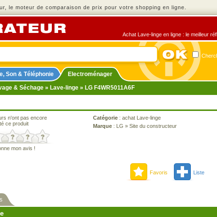
r, le moteur de comparaison de prix pour votre shopping en ligne.
Achat Lave-linge en ligne : le meilleur r
Cherch
e, Son & Téléphonie
Electroménager
vage & Séchage
»
Lave-linge
» LG F4WR5011A6F
urs n'ont pas encore
Catégorie
:
achat Lave-linge
té ce produit
Marque
:
LG
»
Site du constructeur
onne mon avis !
Favoris
Liste
s
ne