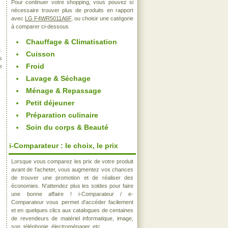
Pour continuer votre shopping, vous pouvez si
nécessaire trouver plus de produits en rapport
avec
LG F4WR5011A6F
, ou choisir une catégorie
à comparer ci-dessous
Chauffage & Climatisation
.
Cuisson
s
Froid
e
Lavage & Séchage
Ménage & Repassage
Petit déjeuner
Préparation culinaire
Soin du corps & Beauté
i-Comparateur : le choix, le prix
Lorsque vous comparez les prix de votre produit
avant de l'acheter, vous augmentez vos chances
de trouver une promotion et de réaliser des
économies. N'attendez plus les soldes pour faire
une bonne affaire ! i-Comparateur / e-
Comparateur vous permet d'accéder facilement
et en quelques clics aux catalogues de centaines
de revendeurs de matériel informatique, image,
son, téléphonie, électroménager, etc..