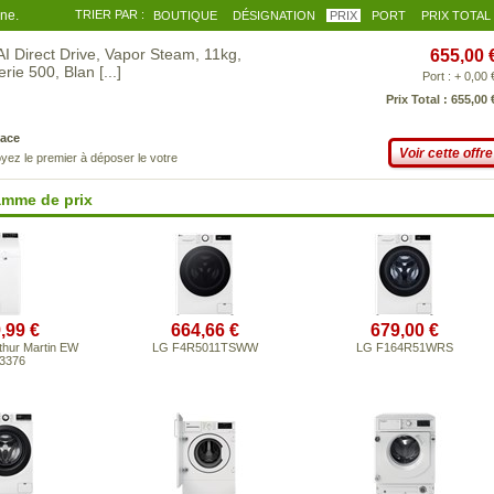
gne.
TRIER PAR :
BOUTIQUE
DÉSIGNATION
PRIX
PORT
PRIX TOTAL
 Direct Drive, Vapor Steam, 11kg,
655,00 
erie 500, Blan
[...]
Port : + 0,00 
Prix Total : 655,00 
ace
Voir cette offre
yez le premier à déposer le votre
amme de prix
,99 €
664,66 €
679,00 €
rthur Martin EW
LG F4R5011TSWW
LG F164R51WRS
3376