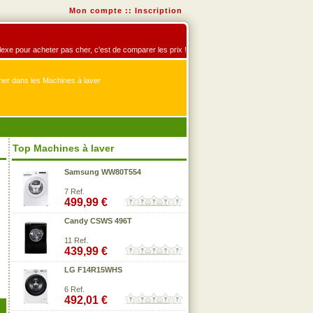
Mon compte
::
Inscription
éflexe pour acheter pas cher, c'est de comparer les prix !
er dans les Machines à laver
Top Machines à laver
Samsung WW80T554
7 Ref.
499,99 €
Candy CSWS 496T
11 Ref.
439,99 €
LG F14R15WHS
6 Ref.
492,01 €