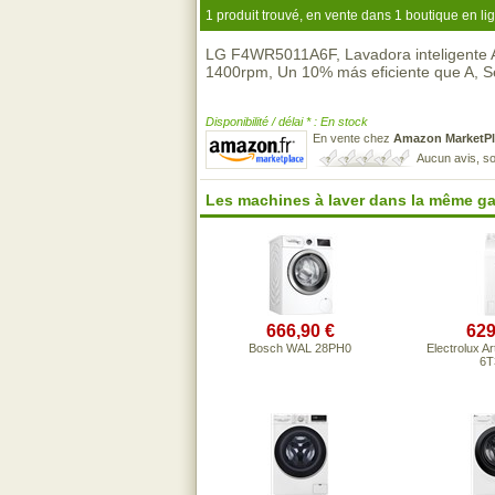
1 produit trouvé, en vente dans 1 boutique en li
LG F4WR5011A6F, Lavadora inteligente AI
1400rpm, Un 10% más eficiente que A, S
Disponibilité / délai * : En stock
En vente chez
Amazon MarketPl
Aucun avis, so
Les machines à laver dans la même g
666,90 €
629
Bosch WAL 28PH0
Electrolux A
6T