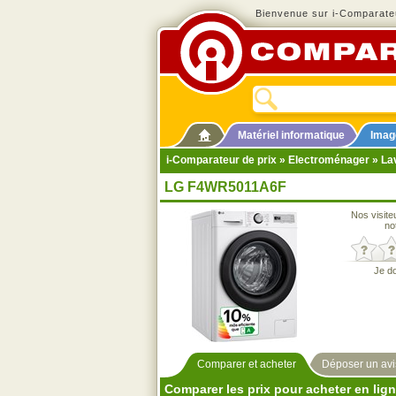
Bienvenue sur i-Comparateu
Matériel informatique
Imag
i-Comparateur de prix
»
Electroménager
»
La
LG F4WR5011A6F
Nos visite
no
Je d
Comparer et acheter
Déposer un avi
Comparer les prix pour acheter en lig