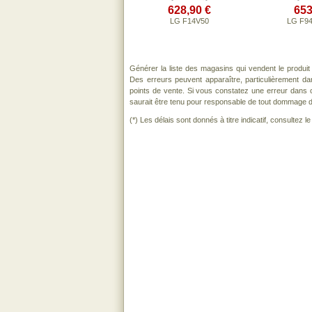
628,90 €
653
LG F14V50
LG F9
Générer la liste des magasins qui vendent le produi
Des erreurs peuvent apparaître, particulièrement d
points de vente. Si vous constatez une erreur dans 
saurait être tenu pour responsable de tout dommage direc
(*) Les délais sont donnés à titre indicatif, consultez 