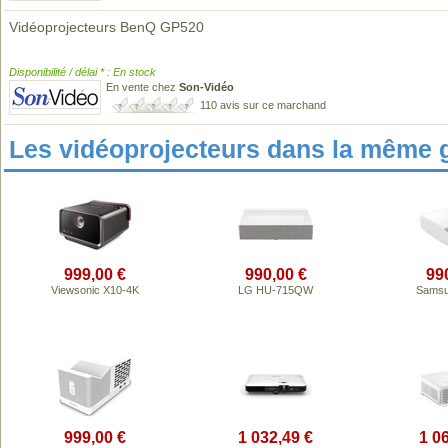
Vidéoprojecteurs BenQ GP520
Disponibilité / délai * : En stock
En vente chez
Son-Vidéo
110 avis sur ce marchand
Les vidéoprojecteurs dans la même 
999,00 €
990,00 €
99
Viewsonic X10-4K
LG HU-715QW
Samsu
999,00 €
1 032,49 €
1 0