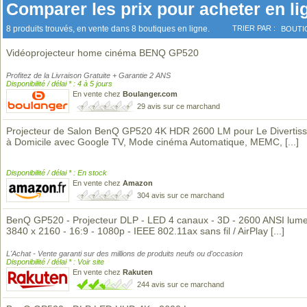
Comparer les prix pour acheter en li
8 produits trouvés, en vente dans 8 boutiques en ligne.
TRIER PAR :
BOUTI
Vidéoprojecteur home cinéma BENQ GP520
Profitez de la Livraison Gratuite + Garantie 2 ANS
Disponibilité / délai * : 4 à 5 jours
En vente chez
Boulanger.com
29 avis sur ce marchand
Projecteur de Salon BenQ GP520 4K HDR 2600 LM pour Le Divertis
à Domicile avec Google TV, Mode cinéma Automatique, MEMC,
[...]
Disponibilité / délai * : En stock
En vente chez
Amazon
304 avis sur ce marchand
BenQ GP520 - Projecteur DLP - LED 4 canaux - 3D - 2600 ANSI lume
3840 x 2160 - 16:9 - 1080p - IEEE 802.11ax sans fil / AirPlay
[...]
L'Achat - Vente garanti sur des millions de produits neufs ou d'occasion
Disponibilité / délai * : Voir site
En vente chez
Rakuten
244 avis sur ce marchand