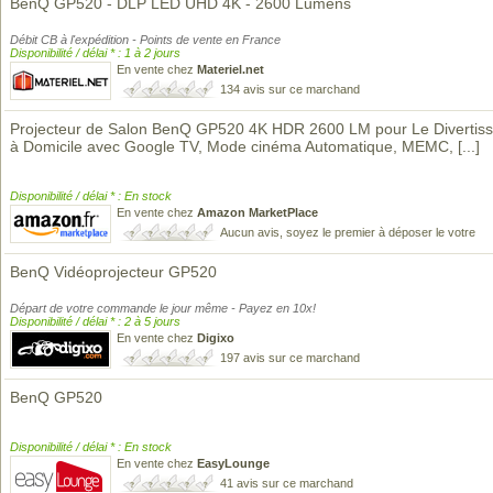
BenQ GP520 - DLP LED UHD 4K - 2600 Lumens
Débit CB à l'expédition - Points de vente en France
Disponibilité / délai * : 1 à 2 jours
En vente chez
Materiel.net
134 avis sur ce marchand
Projecteur de Salon BenQ GP520 4K HDR 2600 LM pour Le Divertis
à Domicile avec Google TV, Mode cinéma Automatique, MEMC,
[...]
Disponibilité / délai * : En stock
En vente chez
Amazon MarketPlace
Aucun avis, soyez le premier à déposer le votre
BenQ Vidéoprojecteur GP520
Départ de votre commande le jour même - Payez en 10x!
Disponibilité / délai * : 2 à 5 jours
En vente chez
Digixo
197 avis sur ce marchand
BenQ GP520
Disponibilité / délai * : En stock
En vente chez
EasyLounge
41 avis sur ce marchand