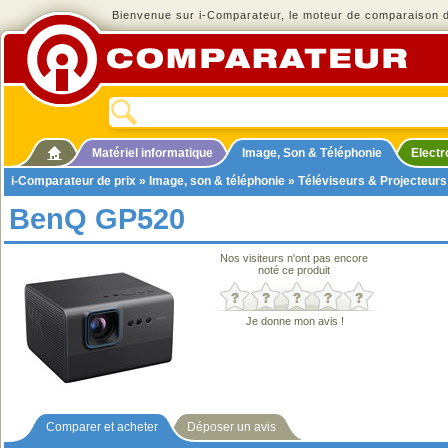
Bienvenue sur i-Comparateur, le moteur de comparaison de
Matériel informatique
Image, Son & Téléphonie
Elect
i-Comparateur de prix
»
Image, son & téléphonie
»
Téléviseurs & Projecteurs
BenQ GP520
Nos visiteurs n'ont pas encore
noté ce produit
Je donne mon avis !
Comparer et acheter
Déposer un avis