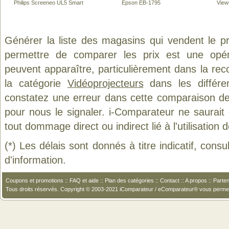
Philips Screeneo UL5 Smart
Epson EB-1795
View
Générer la liste des magasins qui vendent le p
permettre de comparer les prix est une opér
peuvent apparaître, particulièrement dans la re
la catégorie
Vidéoprojecteurs
dans les différe
constatez une erreur dans cette comparaison de
pour nous le signaler. i-Comparateur ne saurait
tout dommage direct ou indirect lié à l'utilisation 
(*) Les délais sont donnés à titre indicatif, cons
d'information.
Coupons et promotions
::
FAQ et aide
::
Plan des catégories
::
Contact
::
A propos
::
Parten
Tous droits réservés. Copyright © 2003-2021 iComparateur / eComparateur® vous perme