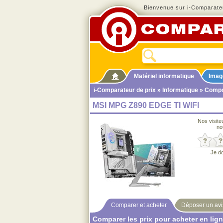
Bienvenue sur i-Comparateu
Matériel informatique
Imag
i-Comparateur de prix
»
Informatique
»
Compo
MSI MPG Z890 EDGE TI WIFI
Nos visite
no
Je d
Comparer et acheter
Déposer un avi
Comparer les prix pour acheter en lig