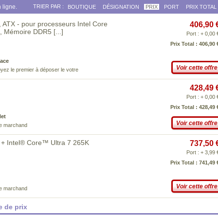
 ligne.
TRIER PAR :
BOUTIQUE
DÉSIGNATION
PRIX
PORT
PRIX TOTAL
ATX - pour processeurs Intel Core
406,90 
0A, Mémoire DDR5
[...]
Port : + 0,00 
Prix Total : 406,90 
ace
Voir cette offre
yez le premier à déposer le votre
428,49 
Port : + 0,00 
Prix Total : 428,49 
Net
Voir cette offre
ce marchand
+ Intel® Core™ Ultra 7 265K
737,50 
Port : + 3,99 
Prix Total : 741,49 
Voir cette offre
ce marchand
 de prix