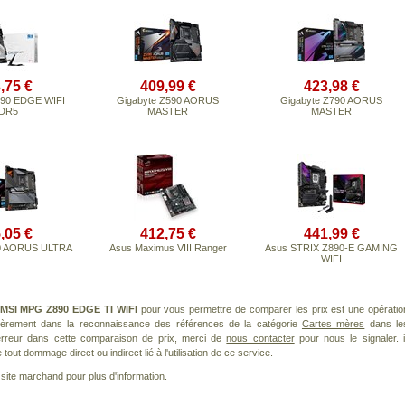
,75 €
409,99 €
423,98 €
90 EDGE WIFI
Gigabyte Z590 AORUS
Gigabyte Z790 AORUS
DR5
MASTER
MASTER
,05 €
412,75 €
441,99 €
90 AORUS ULTRA
Asus Maximus VIII Ranger
Asus STRIX Z890-E GAMING
WIFI
MSI MPG Z890 EDGE TI WIFI
pour vous permettre de comparer les prix est une opératio
lièrement dans la reconnaissance des références de la catégorie
Cartes mères
dans le
 erreur dans cette comparaison de prix, merci de
nous contacter
pour nous le signaler. i
ut dommage direct ou indirect lié à l'utilisation de ce service.
le site marchand pour plus d'information.