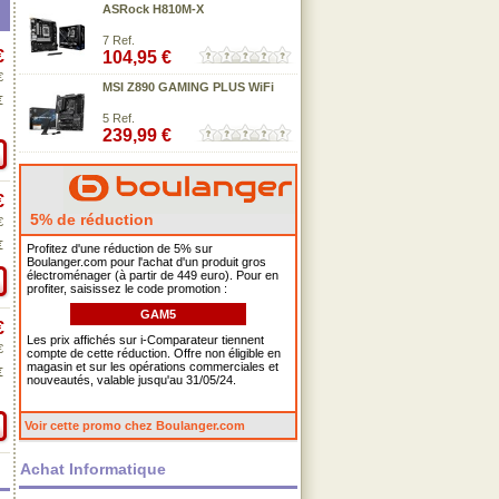
ASRock H810M-X
7 Ref.
€
104,95 €
€
MSI Z890 GAMING PLUS WiFi
€
5 Ref.
239,99 €
€
5% de réduction
€
€
Profitez d'une réduction de 5% sur
Boulanger.com pour l'achat d'un produit gros
électroménager (à partir de 449 euro). Pour en
profiter, saisissez le code promotion :
GAM5
€
Les prix affichés sur i-Comparateur tiennent
€
compte de cette réduction. Offre non éligible en
magasin et sur les opérations commerciales et
€
nouveautés, valable jusqu'au 31/05/24.
Voir cette promo chez Boulanger.com
Achat Informatique