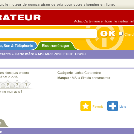
r, le moteur de comparaison de prix pour votre shopping en ligne.
Achat Carte mère en ligne : le meilleur ré
Cherch
e, Son & Téléphonie
Electroménager
sants
»
Carte mère
» MSI MPG Z890 EDGE TI WIFI
urs n'ont pas encore
Catégorie
:
achat Carte mère
té ce produit
Marque
:
MSI
»
Site du constructeur
onne mon avis !
Favoris
Liste
s
ne