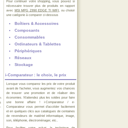
Pour continuer votre shopping, vous pouvez si
nécessaire trouver plus de produits en rapport
avec
MSI MPG Z890 EDGE TI WIFI
, ou choisir
une catégorie à comparer ci-dessous
Boîtiers & Accessoires
Composants
Consommables
Ordinateurs & Tablettes
Périphériques
Réseaux
Stockage
i-Comparateur : le choix, le prix
Lorsque vous comparez les prix de votre produit
avant de l'acheter, vous augmentez vos chances
de trouver une promotion et de réaliser des
économies. N'attendez plus les soldes pour faire
n
une bonne affaire ! i-Comparateur / e-
s
Comparateur vous permet d'accéder facilement
-
et en quelques clics aux catalogues de centaines
de revendeurs de matériel informatique, image,
son, téléphonie, électroménager, etc..
Pour faciliter votre achat, la technique de