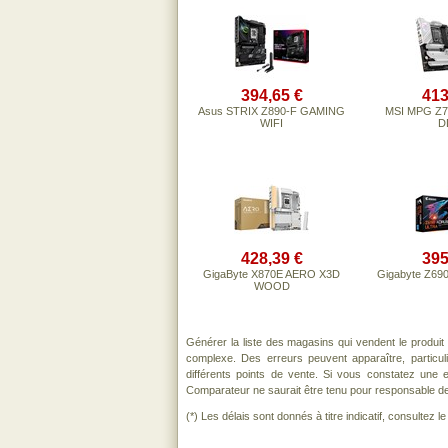
394,65 €
413
Asus STRIX Z890-F GAMING
MSI MPG Z7
WIFI
D
428,39 €
395
GigaByte X870E AERO X3D
Gigabyte Z6
WOOD
Générer la liste des magasins qui vendent le produit
complexe. Des erreurs peuvent apparaître, particu
différents points de vente. Si vous constatez une
Comparateur ne saurait être tenu pour responsable de to
(*) Les délais sont donnés à titre indicatif, consultez 