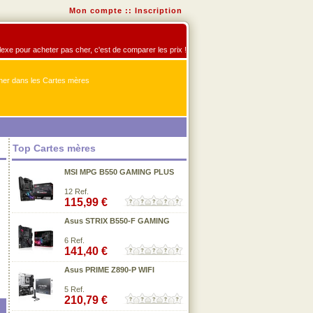
Mon compte
::
Inscription
flexe pour acheter pas cher, c'est de comparer les prix !
er dans les Cartes mères
Top Cartes mères
MSI MPG B550 GAMING PLUS
12 Ref.
115,99 €
Asus STRIX B550-F GAMING
6 Ref.
141,40 €
Asus PRIME Z890-P WIFI
5 Ref.
210,79 €