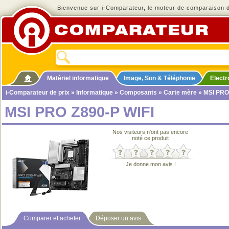
Bienvenue sur i-Comparateur, le moteur de comparaison de
Matériel informatique
Image, Son & Téléphonie
Elect
i-Comparateur de prix
»
Informatique
»
Composants
»
Carte mère
» MSI PRO
MSI PRO Z890-P WIFI
Nos visiteurs n'ont pas encore
noté ce produit
Je donne mon avis !
Comparer et acheter
Déposer un avis