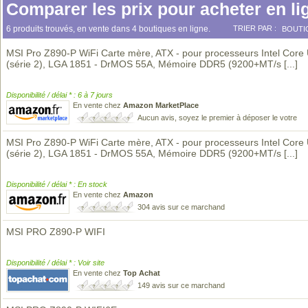
Comparer les prix pour acheter en li
6 produits trouvés, en vente dans 4 boutiques en ligne.
TRIER PAR :
BOUTI
MSI Pro Z890-P WiFi Carte mère, ATX - pour processeurs Intel Core 
(série 2), LGA 1851 - DrMOS 55A, Mémoire DDR5 (9200+MT/s
[...]
Disponibilité / délai * : 6 à 7 jours
En vente chez
Amazon MarketPlace
Aucun avis, soyez le premier à déposer le votre
MSI Pro Z890-P WiFi Carte mère, ATX - pour processeurs Intel Core 
(série 2), LGA 1851 - DrMOS 55A, Mémoire DDR5 (9200+MT/s
[...]
Disponibilité / délai * : En stock
En vente chez
Amazon
304 avis sur ce marchand
MSI PRO Z890-P WIFI
Disponibilité / délai * : Voir site
En vente chez
Top Achat
149 avis sur ce marchand