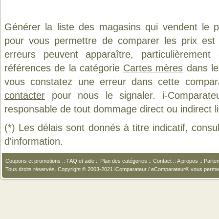
Générer la liste des magasins qui vendent le 
pour vous permettre de comparer les prix est
erreurs peuvent apparaître, particulièremen
références de la catégorie
Cartes mères
dans les
vous constatez une erreur dans cette compar
contacter
pour nous le signaler. i-Comparate
responsable de tout dommage direct ou indirect lié 
(*) Les délais sont donnés à titre indicatif, cons
d'information.
Coupons et promotions
::
FAQ et aide
::
Plan des catégories
::
Contact
::
A propos
::
Parten
Tous droits réservés. Copyright © 2003-2021 iComparateur / eComparateur® vous perme