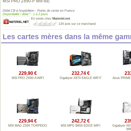
MSI PRO Z890-P WIFI6E
Débit CB à l'expédition - Points de vente en France
Disponibilité / délai * : 1 à 2 jours
En vente chez
Materiel.net
134 avis sur ce marchand
Les cartes mères dans la même gam
229,90 €
232,74 €
23
MSI PRO Z690-A WIFI
Gigabyte X870 EAGLE WIFI7
Asus PRIME 
229,94 €
242,72 €
23
MSI MAG Z590 TORPEDO
MSI MPG B650 EDGE WIFI
Gigabyte X8
WI