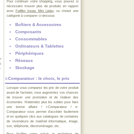
Pour continuer votre shopping, vous pouvez si
nécessaire trouver plus de produits en rapport
avec
Fujifilm Instax Mini Liplay
, ou choisir une
catégorie à comparer ci-dessous
Boîtiers & Accessoires
Composants
Consommables
Ordinateurs & Tablettes
Périphériques
n
Réseaux
s
Stockage
-
i-Comparateur : le choix, le prix
Lorsque vous comparez les prix de votre produit
avant de l'acheter, vous augmentez vos chances
de trouver une promotion et de réaliser des
économies. N'attendez plus les soldes pour faire
une bonne affaire ! i-Comparateur / e-
Comparateur vous permet d'accéder facilement
et en quelques clics aux catalogues de centaines
de revendeurs de matériel informatique, image,
son, téléphonie, électroménager, etc..
Pour faciliter votre achat, la technique de