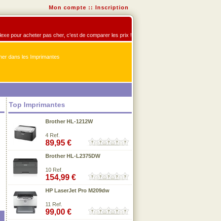
Mon compte
::
Inscription
flexe pour acheter pas cher, c'est de comparer les prix !
er dans les Imprimantes
Top Imprimantes
Brother HL-1212W
4 Ref.
89,95 €
Brother HL-L2375DW
10 Ref.
154,99 €
HP LaserJet Pro M209dw
11 Ref.
99,00 €