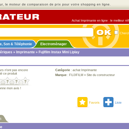
r, le moteur de comparaison de prix pour votre shopping en ligne.
Achat Imprimante en ligne : le meilleur ré
Cherch
e, Son & Téléphonie
Electroménager
ériques
»
Imprimante
» Fujifilm Instax Mini Liplay
urs n'ont pas encore
Catégorie
:
achat Imprimante
té ce produit
Marque
:
FUJIFILM
»
Site du constructeur
onne mon avis !
Favoris
Liste
s
ne