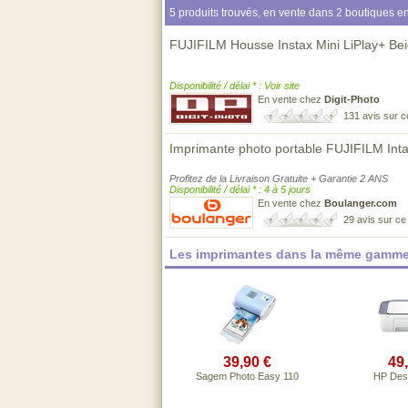
5 produits trouvés, en vente dans 2 boutiques en
FUJIFILM Housse Instax Mini LiPlay+ Be
Disponibilité / délai * : Voir site
En vente chez
Digit-Photo
131 avis sur 
Imprimante photo portable FUJIFILM Inta
Profitez de la Livraison Gratuite + Garantie 2 ANS
Disponibilité / délai * : 4 à 5 jours
En vente chez
Boulanger.com
29 avis sur c
Les imprimantes dans la même gamme
39,90 €
49
Sagem Photo Easy 110
HP Des