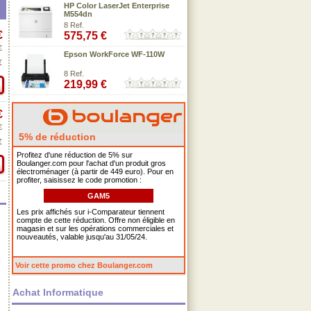
HP Color LaserJet Enterprise
M554dn
8 Ref.
€
575,75 €
€
Epson WorkForce WF-110W
€
8 Ref.
219,99 €
€
€
5% de réduction
€
Profitez d'une réduction de 5% sur
Boulanger.com pour l'achat d'un produit gros
électroménager (à partir de 449 euro). Pour en
profiter, saisissez le code promotion :
GAM5
Les prix affichés sur i-Comparateur tiennent
compte de cette réduction. Offre non éligible en
magasin et sur les opérations commerciales et
nouveautés, valable jusqu'au 31/05/24.
Voir cette promo chez Boulanger.com
Achat Informatique