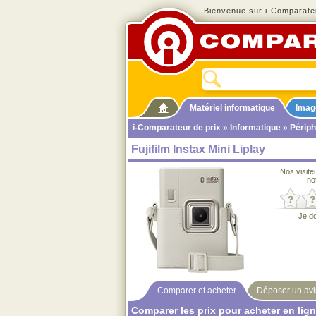
Bienvenue sur i-Comparateu
Matériel informatique
Imag
i-Comparateur de prix
»
Informatique
»
Périph
Fujifilm Instax Mini Liplay
Nos visite
no
Je d
Comparer et acheter
Déposer un avi
Comparer les prix pour acheter en lig