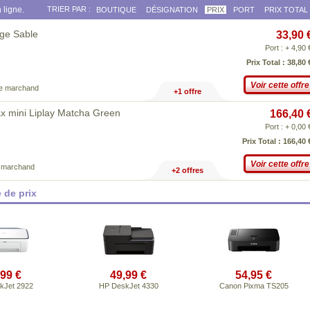
 ligne.
TRIER PAR :
BOUTIQUE
DÉSIGNATION
PRIX
PORT
PRIX TOTAL
ige Sable
33,90 
Port : + 4,90 
Prix Total : 38,80 
Voir cette offre
ce marchand
+1 offre
x mini Liplay Matcha Green
166,40 
Port : + 0,00 
Prix Total : 166,40 
Voir cette offre
e marchand
+2 offres
 de prix
,99 €
49,99 €
54,95 €
kJet 2922
HP DeskJet 4330
Canon Pixma TS205