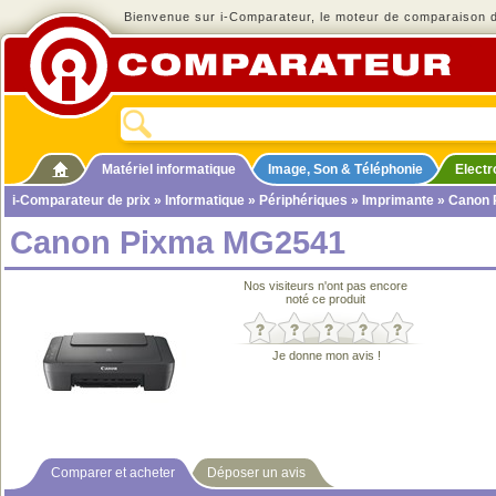
Bienvenue sur i-Comparateur, le moteur de comparaison de
Matériel informatique
Image, Son & Téléphonie
Elect
i-Comparateur de prix
»
Informatique
»
Périphériques
»
Imprimante
» Canon 
Canon Pixma MG2541
Nos visiteurs n'ont pas encore
noté ce produit
Je donne mon avis !
Comparer et acheter
Déposer un avis