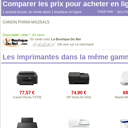
Comparer les prix pour acheter en li
1 produit trouvé, en vente dans 1 boutique en ligne.
TRIER PAR :
BOUTI
CANON PIXMA MG2541S
Disponibilité / délai * : En stock
En vente chez
La Boutique Du Net
226 avis sur ce marchand
Les imprimantes dans la même gamm
77,57 €
74,90 €
68
Canon Pixma TS705
HP DeskJet 4310
Xiaomi Mi