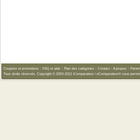
Coupons et promotions
::
FAQ et aide
::
Plan des catégories
::
Contact
::
A propos
::
Parten
Tous droits réservés. Copyright © 2003-2021 iComparateur / eComparateur® vous perme