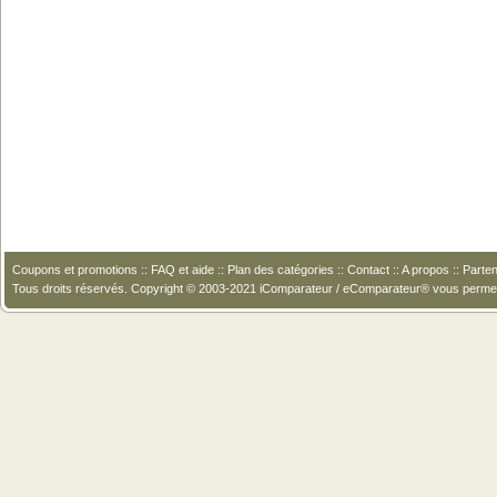
Coupons et promotions
::
FAQ et aide
::
Plan des catégories
::
Contact
::
A propos
::
Parten
Tous droits réservés. Copyright © 2003-2021 iComparateur / eComparateur® vous perme