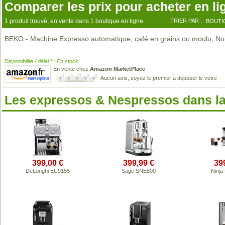
Comparer les prix pour acheter en li
1 produit trouvé, en vente dans 1 boutique en ligne.
TRIER PAR :
BOUTI
BEKO - Machine Expresso automatique, café en grains ou moulu, No
Disponibilité / délai * : En stock
En vente chez
Amazon MarketPlace
Aucun avis, soyez le premier à déposer le votre
Les expressos & Nespressos dans l
399,00 €
399,99 €
39
DeLonghi EC9155
Sage SNE800
Ninja