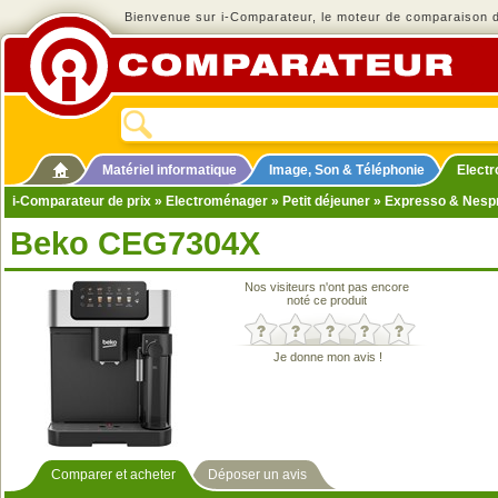
Bienvenue sur i-Comparateur, le moteur de comparaison de
Matériel informatique
Image, Son & Téléphonie
Elect
i-Comparateur de prix
»
Electroménager
»
Petit déjeuner
»
Expresso & Nesp
Beko CEG7304X
Nos visiteurs n'ont pas encore
noté ce produit
Je donne mon avis !
Comparer et acheter
Déposer un avis