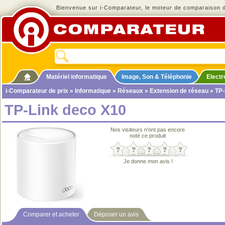
Bienvenue sur i-Comparateur, le moteur de comparaison de
Matériel informatique
Image, Son & Téléphonie
Elect
i-Comparateur de prix
»
Informatique
»
Réseaux
»
Extension de réseau
» TP-
TP-Link deco X10
Nos visiteurs n'ont pas encore
noté ce produit
Je donne mon avis !
Comparer et acheter
Déposer un avis