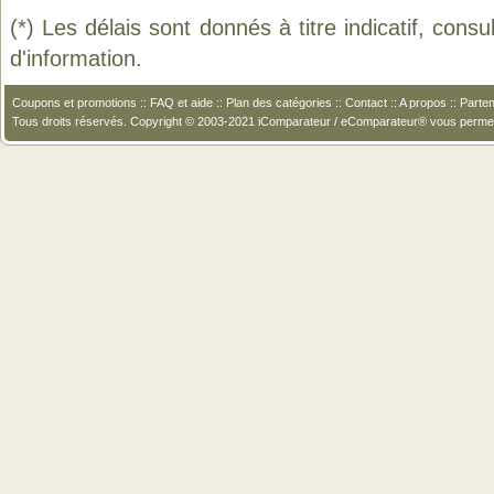
(*) Les délais sont donnés à titre indicatif, cons
d'information.
Coupons et promotions
::
FAQ et aide
::
Plan des catégories
::
Contact
::
A propos
::
Parten
Tous droits réservés. Copyright © 2003-2021 iComparateur / eComparateur® vous perme