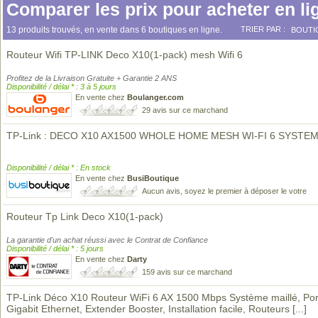
Comparer les prix pour acheter en li
13 produits trouvés, en vente dans 6 boutiques en ligne.
TRIER PAR :
BOUTI
Routeur Wifi TP-LINK Deco X10(1-pack) mesh Wifi 6
Profitez de la Livraison Gratuite + Garantie 2 ANS
Disponibilité / délai * : 3 à 5 jours
En vente chez
Boulanger.com
29 avis sur ce marchand
TP-Link : DECO X10 AX1500 WHOLE HOME MESH WI-FI 6 SYSTE
Disponibilité / délai * : En stock
En vente chez
BusiBoutique
Aucun avis, soyez le premier à déposer le votre
Routeur Tp Link Deco X10(1-pack)
La garantie d'un achat réussi avec le Contrat de Confiance
Disponibilité / délai * : 5 jours
En vente chez
Darty
159 avis sur ce marchand
TP-Link Déco X10 Routeur WiFi 6 AX 1500 Mbps Système maillé, Por
Gigabit Ethernet, Extender Booster, Installation facile, Routeurs
[...]