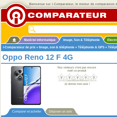
Bienvenue sur i-Comparateur, le moteur de comparaison de
Matériel informatique
Image, Son & Téléphonie
Elect
i-Comparateur de prix
»
Image, son & téléphonie
»
Téléphonie & GPS
»
Télép
Oppo Reno 12 F 4G
Nos visiteurs n'ont pas encore
noté ce produit
Je donne mon avis !
Comparer et acheter
Déposer un avis