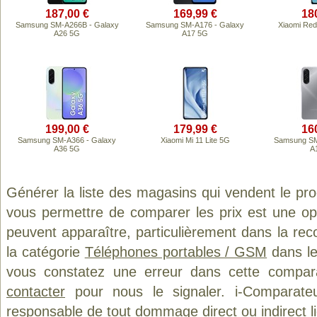
187,00 €
169,99 €
18
Samsung SM-A266B - Galaxy
Samsung SM-A176 - Galaxy
Xiaomi Red
A26 5G
A17 5G
199,00 €
179,99 €
16
Samsung SM-A366 - Galaxy
Xiaomi Mi 11 Lite 5G
Samsung SM
A36 5G
A
Générer la liste des magasins qui vendent le pr
vous permettre de comparer les prix est une op
peuvent apparaître, particulièrement dans la re
la catégorie
Téléphones portables / GSM
dans le
vous constatez une erreur dans cette compar
contacter
pour nous le signaler. i-Comparate
responsable de tout dommage direct ou indirect lié 