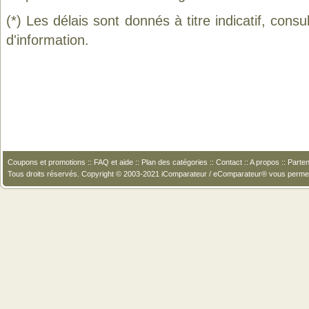
(*) Les délais sont donnés à titre indicatif, cons
d'information.
Coupons et promotions
::
FAQ et aide
::
Plan des catégories
::
Contact
::
A propos
::
Parten
Tous droits réservés. Copyright © 2003-2021 iComparateur / eComparateur® vous perme