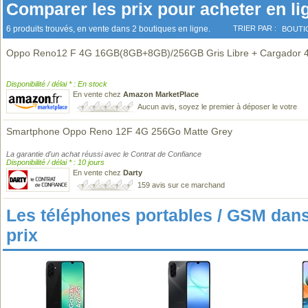
Comparer les prix pour acheter en li
6 produits trouvés, en vente dans 2 boutiques en ligne.
TRIER PAR :
BOUTI
Oppo Reno12 F 4G 16GB(8GB+8GB)/256GB Gris Libre + Cargador
Disponibilité / délai * : En stock
En vente chez
Amazon MarketPlace
Aucun avis, soyez le premier à déposer le votre
Smartphone Oppo Reno 12F 4G 256Go Matte Grey
La garantie d'un achat réussi avec le Contrat de Confiance
Disponibilité / délai * : 10 jours
En vente chez
Darty
159 avis sur ce marchand
Les téléphones portables / GSM da
prix