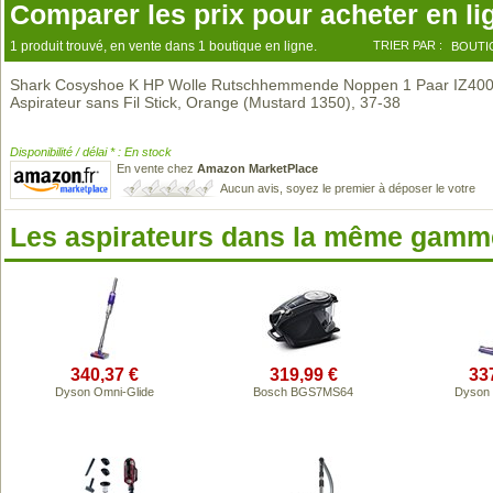
Comparer les prix pour acheter en li
1 produit trouvé, en vente dans 1 boutique en ligne.
TRIER PAR :
BOUTI
Shark Cosyshoe K HP Wolle Rutschhemmende Noppen 1 Paar IZ40
Aspirateur sans Fil Stick, Orange (Mustard 1350), 37-38
Disponibilité / délai * : En stock
En vente chez
Amazon MarketPlace
Aucun avis, soyez le premier à déposer le votre
Les aspirateurs dans la même gamme
340,37 €
319,99 €
33
Dyson Omni-Glide
Bosch BGS7MS64
Dyson 