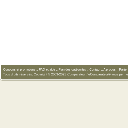
Coupons et promotions
::
FAQ et aide
::
Plan des catégories
::
Contact
::
A propos
::
Parten
Tous droits réservés. Copyright © 2003-2021 iComparateur / eComparateur® vous perme