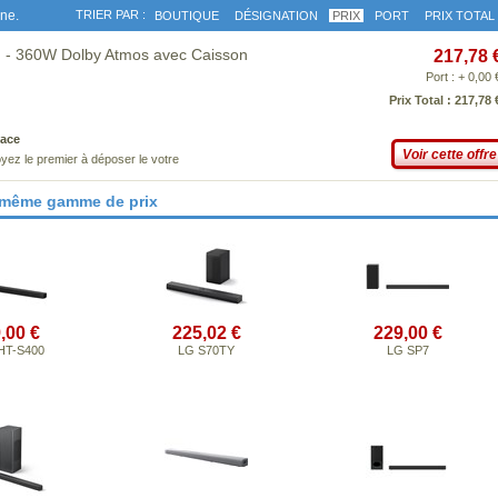
gne.
TRIER PAR :
BOUTIQUE
DÉSIGNATION
PRIX
PORT
PRIX TOTAL
 - 360W Dolby Atmos avec Caisson
217,78 
Port : + 0,00 
Prix Total : 217,78 
ace
Voir cette offre
yez le premier à déposer le votre
 même gamme de prix
,00 €
225,02 €
229,00 €
HT-S400
LG S70TY
LG SP7