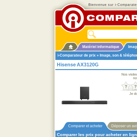
Bienvenue sur i-Comparateu
Matériel informatique
Imag
i-Comparateur de prix
»
Image, son & télépho
Hisense AX3120G
Nos visite
no
Je d
Comparer et acheter
Déposer un avi
Comparer les prix pour acheter en lig