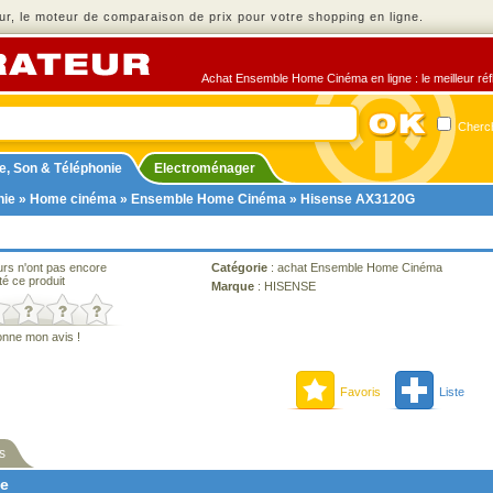
r, le moteur de comparaison de prix pour votre shopping en ligne.
Achat Ensemble Home Cinéma en ligne : le meilleur réfl
Cherch
e, Son & Téléphonie
Electroménager
nie
»
Home cinéma
»
Ensemble Home Cinéma
» Hisense AX3120G
urs n'ont pas encore
Catégorie
:
achat Ensemble Home Cinéma
té ce produit
Marque
:
HISENSE
onne mon avis !
Favoris
Liste
s
ne