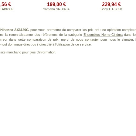
,56 €
199,00 €
229,94 €
s TAB6309
Yamaha SR-X40A
Sony HT-S350
t
Hisense AX3120G
pour vous permettre de comparer les prix est une opération complexe
dans la reconnaissance des références de la catégorie
Ensembles Home-Cinéma
dans le
 erreur dans cette comparaison de prix, merci de
nous contacter
pour nous le signaler. i
ut dommage direct ou indirect lié à l'utilisation de ce service.
le site marchand pour plus d'information.