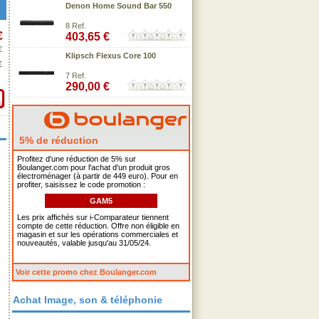
Denon Home Sound Bar 550
8 Ref.
€
403,65 €
€
Klipsch Flexus Core 100
€
7 Ref.
290,00 €
5% de réduction
Profitez d'une réduction de 5% sur
Boulanger.com pour l'achat d'un produit gros
électroménager (à partir de 449 euro). Pour en
profiter, saisissez le code promotion :
GAM5
Les prix affichés sur i-Comparateur tiennent
compte de cette réduction. Offre non éligible en
magasin et sur les opérations commerciales et
nouveautés, valable jusqu'au 31/05/24.
Voir cette promo chez Boulanger.com
Achat Image, son & téléphonie