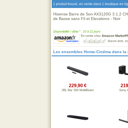
1 produit trouvé, en vente dans 1 boutique en li
Hisense Barre de Son AX3120G 3.1.2 CH
de Basse sans Fil et Elevations - Noir
Disponibilité / délai * : 10 à 11 jours
En vente chez
Amazon MarketPl
Aucun avis, so
Les ensembles Home-Cinéma dans la
229,90 €
219
JBL Bar 300 MultiBeam
Sony 