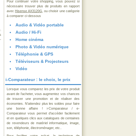
Pour continuer votre shopping, vous pouvez si
nécessaire trouver plus de produits en rapport
avec
Hisense AX3120G
, ou choisir une catégorie
à comparer ci-dessous
Audio & Vidéo portable
.
Audio / Hi-Fi
s
Home cinéma
-
Photo & Vidéo numérique
Téléphonie & GPS
Téléviseurs & Projecteurs
Vidéo
i-Comparateur : le choix, le prix
Lorsque vous comparez les prix de votre produit
avant de l'acheter, vous augmentez vos chances
de trouver une promotion et de réaliser des
économies. N'attendez plus les soldes pour faire
une bonne affaire ! i-Comparateur / e-
Comparateur vous permet d'accéder facilement
et en quelques clics aux catalogues de centaines
de revendeurs de matériel informatique, image,
son, téléphonie, électroménager, etc..
Pour faciliter votre achat, la technique de