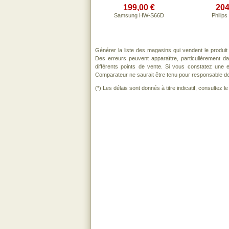
199,00 €
204
Samsung HW-S66D
Philip
Générer la liste des magasins qui vendent le produi
Des erreurs peuvent apparaître, particulièrement 
différents points de vente. Si vous constatez une
Comparateur ne saurait être tenu pour responsable de to
(*) Les délais sont donnés à titre indicatif, consultez 