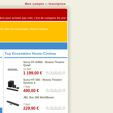
Mon compte
::
Inscription
exe pour acheter pas cher, c'est de comparer les prix !
er dans les Ensembles Home-Cinéma
Top Ensembles Home-Cinéma
Sony HT-A9M2 - Bravia Theatre
Quad
11 Ref.
1 199,00 €
Sony HT-S60 - Bravia Theatre
System 6
7 Ref.
490,00 €
JBL Bar 300 MultiBeam
7 Ref.
229,90 €