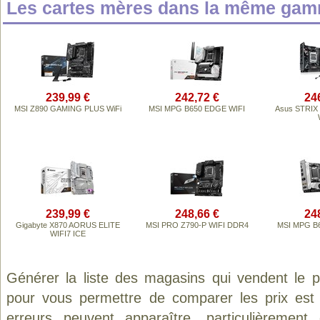
Les cartes mères dans la même gam
239,99 €
242,72 €
24
MSI Z890 GAMING PLUS WiFi
MSI MPG B650 EDGE WIFI
Asus STRIX
239,99 €
248,66 €
24
Gigabyte X870 AORUS ELITE
MSI PRO Z790-P WIFI DDR4
MSI MPG B6
WIFI7 ICE
Générer la liste des magasins qui vendent le 
pour vous permettre de comparer les prix est
erreurs peuvent apparaître, particulièremen