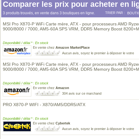
Comparer les prix pour acheter en li
3 produits trouvés, en vente dans 3 boutiques en ligne.
TRIER PAR :
BOUTI
MSI Pro X870-P WiFi Carte mère, ATX - pour processeurs AMD Ryze
9000/8000 / 7000, AM5-60A SPS VRM, DDR5 Memory Boost 8200+
Disponibilité / délai * : En stock
En vente chez
Amazon MarketPlace
Aucun avis, soyez le premier à déposer le votre
MSI Pro X870-P WiFi Carte mère, ATX - pour processeurs AMD Ryze
9000/8000 / 7000, AM5-60A SPS VRM, DDR5 Memory Boost 8200+
Disponibilité / délai * : En stock
En vente chez
Amazon
304 avis sur ce marchand
PRO X870-P WIFI - X870/AM5/DDR5/ATX
Disponibilité / délai * : En stock
En vente chez
Cybertek
Aucun avis, soyez le premier à déposer le votre