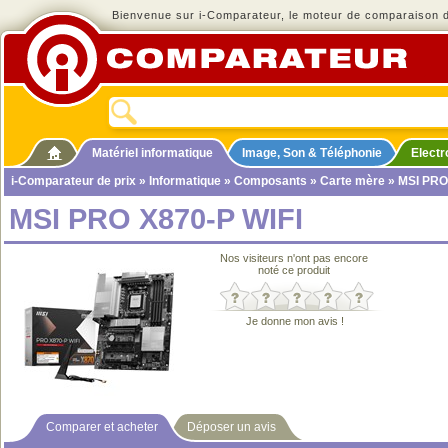
Bienvenue sur i-Comparateur, le moteur de comparaison de
Matériel informatique
Image, Son & Téléphonie
Elect
i-Comparateur de prix
»
Informatique
»
Composants
»
Carte mère
» MSI PRO
MSI PRO X870-P WIFI
Nos visiteurs n'ont pas encore
noté ce produit
Je donne mon avis !
Comparer et acheter
Déposer un avis