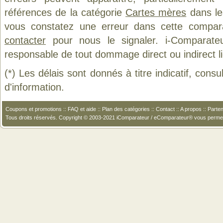
références de la catégorie
Cartes mères
dans les
vous constatez une erreur dans cette compar
contacter
pour nous le signaler. i-Comparate
responsable de tout dommage direct ou indirect lié 
(*) Les délais sont donnés à titre indicatif, cons
d'information.
Coupons et promotions
::
FAQ et aide
::
Plan des catégories
::
Contact
::
A propos
::
Parten
Tous droits réservés. Copyright © 2003-2021 iComparateur / eComparateur® vous perme