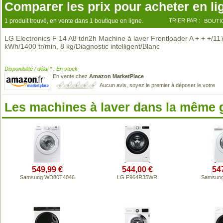
Comparer les prix pour acheter en li
1 produit trouvé, en vente dans 1 boutique en ligne.
TRIER PAR :
BOUTI
LG Electronics F 14 A8 tdn2h Machine à laver Frontloader A + + +/11
kWh/1400 tr/min, 8 kg/Diagnostic intelligent/Blanc
Disponibilité / délai * : En stock
En vente chez
Amazon MarketPlace
Aucun avis, soyez le premier à déposer le votre
Les machines à laver dans la même
549,99 €
544,00 €
54
Samsung WD80T4046
LG F964R35WR
Samsun