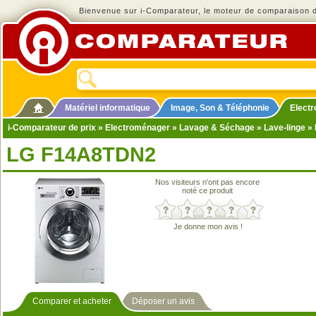
Bienvenue sur i-Comparateur, le moteur de comparaison de
Matériel informatique
Image, Son & Téléphonie
Elect
i-Comparateur de prix
»
Electroménager
»
Lavage & Séchage
»
Lave-linge
» 
LG F14A8TDN2
Nos visiteurs n'ont pas encore
noté ce produit
Je donne mon avis !
Comparer et acheter
Déposer un avis