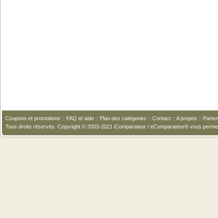
Coupons et promotions
::
FAQ et aide
::
Plan des catégories
::
Contact
::
A propos
::
Parten
Tous droits réservés. Copyright © 2003-2021 iComparateur / eComparateur® vous perme