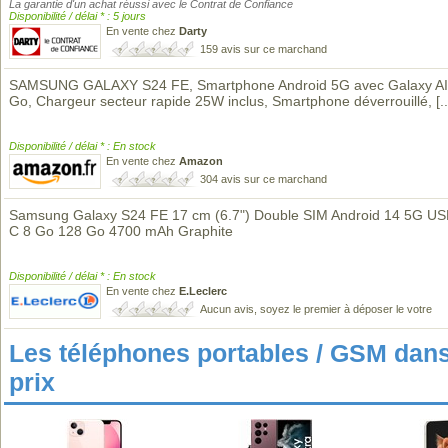
La garantie d'un achat réussi avec le Contrat de Confiance
Disponibilité / délai * : 5 jours
En vente chez
Darty
159 avis sur ce marchand
SAMSUNG GALAXY S24 FE, Smartphone Android 5G avec Galaxy AI
Go, Chargeur secteur rapide 25W inclus, Smartphone déverrouillé,
[..
Disponibilité / délai * : En stock
En vente chez
Amazon
304 avis sur ce marchand
Samsung Galaxy S24 FE 17 cm (6.7") Double SIM Android 14 5G US
C 8 Go 128 Go 4700 mAh Graphite
Disponibilité / délai * : En stock
En vente chez
E.Leclerc
Aucun avis, soyez le premier à déposer le votre
Les téléphones portables / GSM da
prix