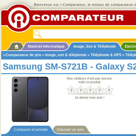
Bienvenue sur i-Comparateur, le moteur de comparaison de
Matériel informatique
Image, Son & Téléphonie
Elect
i-Comparateur de prix
»
Image, son & téléphonie
»
Téléphonie & GPS
»
Télép
Samsung SM-S721B - Galaxy S2
Nos visiteurs n'ont pas encore
noté ce produit
Je donne mon avis !
Comparer et acheter
Déposer un avis