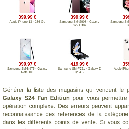
399,99 €
399,99 €
39
Apple iPhone 13 - 256 Go
Samsung SM-S908 - Galaxy
Samsung SM-
S22 Ultra
Fl
399,97 €
419,99 €
35
Samsung SM-N975 - Galaxy
Samsung SM-F721 - Galaxy Z
Apple iPho
Note 10+
Flip 4 5..
Générer la liste des magasins qui vendent le 
Galaxy S24 Fan Edition
pour vous permettre 
opération complexe. Des erreurs peuvent appara
reconnaissance des références de la catégori
dans les différents points de vente. Si vous c