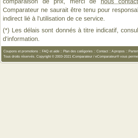
comparaison de prix, merci de
nous contact
Comparateur ne saurait être tenu pour responsa
indirect lié à l'utilisation de ce service.
(*) Les délais sont donnés à titre indicatif, cons
d'information.
Coupons et promotions
::
FAQ et aide
::
Plan des catégories
::
Contact
::
A propos
::
Parten
Tous droits réservés. Copyright © 2003-2021 iComparateur / eComparateur® vous perme