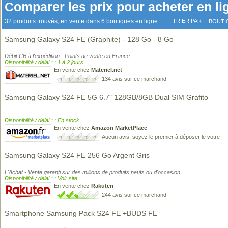
Comparer les prix pour acheter en li
32 produits trouvés, en vente dans 6 boutiques en ligne.
TRIER PAR :
BOUTI
Samsung Galaxy S24 FE (Graphite) - 128 Go - 8 Go
Débit CB à l'expédition - Points de vente en France
Disponibilité / délai * : 1 à 2 jours
En vente chez
Materiel.net
134 avis sur ce marchand
Samsung Galaxy S24 FE 5G 6.7" 128GB/8GB Dual SIM Grafito
Disponibilité / délai * : En stock
En vente chez
Amazon MarketPlace
Aucun avis, soyez le premier à déposer le votre
Samsung Galaxy S24 FE 256 Go Argent Gris
L'Achat - Vente garanti sur des millions de produits neufs ou d'occasion
Disponibilité / délai * : Voir site
En vente chez
Rakuten
244 avis sur ce marchand
Smartphone Samsung Pack S24 FE +BUDS FE